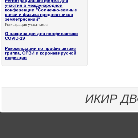
Регистрационная форма для
участия в международной
конференции "Солнечно-земные
связи и физика предвестников
землетрясений"
Регистрация участников
О вакцинации для профилактики
COVID-19
Рекомендации по профилактике
гриппа, ОРВИ и коронавирусной
инфекции
ИКИР
ДВ