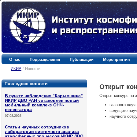
О нас
Подразделения
Публикации
Мероприятия
ИКИР
/
Новости
Последние новости
Открыт ко
Открыт конкурс на 
В пункте наблюдения "Карымшина"
ИКИР ДВО РАН установлен новый
главного науч
мобильный комплекс ОНЧ-
пеленгатора
ведущего науч
07.08.2026
научного сотр
Статьи научных сотрудников
лаборатории системного анализа
атмосферных процессов ИКИР ДВО