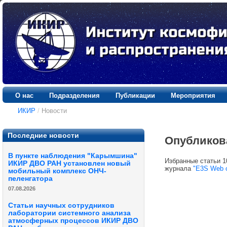
О нас
Подразделения
Публикации
Мероприятия
ИКИР
/
Новости
Последние новости
Опубликова
В пункте наблюдения "Карымшина"
Избранные статьи 1
ИКИР ДВО РАН установлен новый
журнала
"E3S Web o
мобильный комплекс ОНЧ-
пеленгатора
07.08.2026
Статьи научных сотрудников
лаборатории системного анализа
атмосферных процессов ИКИР ДВО