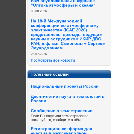
РАН опубликованы в журнале
"Оптика атмосферы и океана"
05.08.2026
На 18-й Международной
конференции по атмосферному
электричеству (ICAE 2026)
представлены доклады ведущим
научным сотрудником ИКИР ДВО
РАН, д.ф.-м.н. Смирновым Сергеем
Эдуардовичем
28.07.2026
Посмотреть все новости
Полезные ссылки
Национальные проекты России
Десятилетие науки и технологий в
России
Сообщение о землетрясении
Если Вы ощутили землетрясение,
пожалуйста, сообщите о нём
Регистрационная форма для
участия в международной