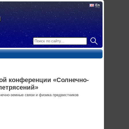
En
ой конференции «Солнечно-
летрясений»
ечно-земные связи и физика предвестников