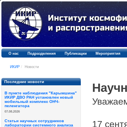
О нас
Подразделения
Публикации
Мероприятия
ИКИР
/
Новости
Последние новости
Научн
В пункте наблюдения "Карымшина"
ИКИР ДВО РАН установлен новый
Уважаем
мобильный комплекс ОНЧ-
пеленгатора
07.08.2026
Статьи научных сотрудников
17 сент
лаборатории системного анализа