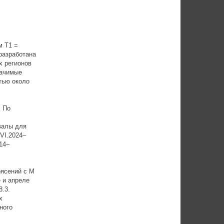
м Т1 =
 разработана
х регионов
начимые
тью около
. По
валы для
 VI.2024–
014–
рясений с М
е и апреле
8.3.
х
ного