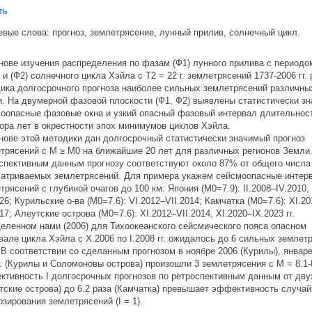
ть
вые слова: прогноз, землетрясение, лунный прилив, солнечный цикл.
нове изучения распределения по фазам (Ф1) лунного прилива с периодо
г. и (Ф2) солнечного цикла Хэйла с Т2 = 22 г. землетрясений 1737-2006 гг.
ика долгосрочного прогноза наиболее сильных землетрясений различны
. На двумерной фазовой плоскости (Ф1, Ф2) выявлены статистически з
оопасные фазовые окна и узкий опасный фазовый интервал длительнос
ора лет в окрестности эпох минимумов циклов Хэйла.
нове этой методики дан долгосрочный статистически значимый прогноз
трясений с М ≥ М0 на ближайшие 20 лет для различных регионов Земли
спективным данным прогнозу соответствуют около 87% от общего числа
атриваемых землетрясений. Для примера укажем сейсмоопасные интер
трясений с глубиной очагов до 100 км: Япония (М0=7.9): II.2008–IV.2010,
026; Курильские о-ва (М0=7.6): VI.2012–VII.2014; Камчатка (М0=7.6): XI.2
017; Алеутские острова (М0=7.6): XI.2012–VII.2014, XI.2020–IX.2023 гг.
еленном нами (2006) для Тихоокеанского сейсмического пояса опасном
вале цикла Хэйла с X.2006 по I.2008 гг. ожидалось до 6 сильных землет
. В соответствии со сделанным прогнозом в ноябре 2006 (Курилы), январ
г. (Курилы и Соломоновы острова) произошли 3 землетрясения с М = 8.1-
тивность I долгосрочных прогнозов по ретроспективным данным от дву
тские острова) до 6.2 раза (Камчатка) превышает эффективность случай
озирования землетрясений (I = 1).