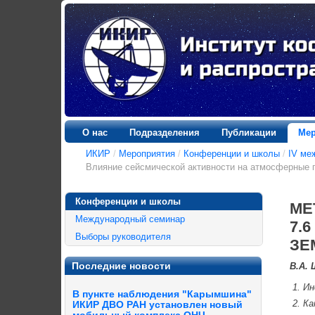
О нас
Подразделения
Публикации
Мер
ИКИР
/
Мероприятия
/
Конференции и школы
/
IV ме
Влияние сейсмической активности на атмосферные 
Конференции и школы
МЕ
Международный семинар
7.
Выборы руководителя
ЗЕ
Последние новости
В.А.
Ин
В пункте наблюдения "Карымшина"
Ка
ИКИР ДВО РАН установлен новый