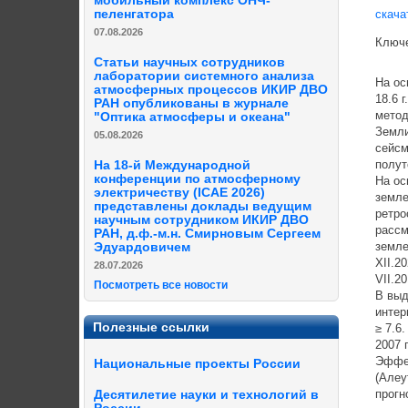
мобильный комплекс ОНЧ-
пеленгатора
скача
07.08.2026
Ключе
Статьи научных сотрудников
лаборатории системного анализа
На ос
атмосферных процессов ИКИР ДВО
18.6 
РАН опубликованы в журнале
метод
"Оптика атмосферы и океана"
Земли
05.08.2026
сейсм
полут
На 18-й Международной
конференции по атмосферному
На ос
электричеству (ICAE 2026)
земле
представлены доклады ведущим
ретро
научным сотрудником ИКИР ДВО
рассм
РАН, д.ф.-м.н. Смирновым Сергеем
земле
Эдуардовичем
XII.2
28.07.2026
VII.2
Посмотреть все новости
В выд
интер
Полезные ссылки
≥ 7.6
2007 
Эффек
Национальные проекты России
(Алеу
прогн
Десятилетие науки и технологий в