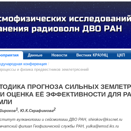
оприятия
Данные
Новости
Вестник КРАУНЦ
ЦКП
ждународная конференция
/
процессы и физика предвестников землетрясений
ТОДИКА ПРОГНОЗА СИЛЬНЫХ ЗЕМЛЕТР
6 И ОЦЕНКА ЕЁ ЭФФЕКТИВНОСТИ ДЛЯ 
МЛИ
1
2
 Широков
, Ю.К.Серафимова
ститут вулканологии и сейсмологии ДВО РАН, shirokov@kscnet.ru
мчатский филиал Геофизической службы РАН, yulka@emsd.iks.ru