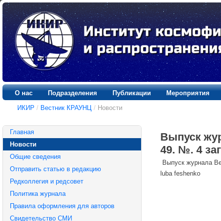
О нас
Подразделения
Публикации
Мероприятия
ИКИР
/
Вестник КРАУНЦ
/
Новости
Главная
Выпуск жур
Новости
49. №. 4 заг
Общие сведения
Выпуск журнала Вес
Отправить статью в редакцию
luba feshenko
Редколлегия и редсовет
Политика журнала
Правила оформления для авторов
Свидетельство СМИ