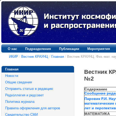
О нас
Подразделения
Публикации
Мероприятия
ИКИР
/
Вестник КРАУНЦ
/
Главная
/
Вестник КРАУНЦ. Физ.-мат. нау
Главная
Вестник КРА
Новости
№2
Общие сведения
Отправить статью в редакцию
Содержание
Сообщение реда
Редколлегия и редсовет
Паровик Р.И. На
Политика журнала
математические 
Правила оформления для авторов
лет и перспекти
МАТЕМАТИКА
Свидетельство СМИ