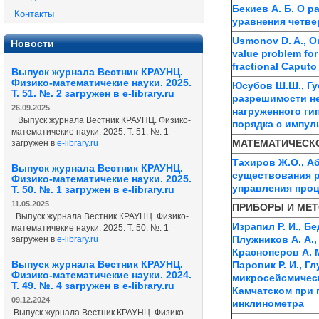
Бекиев А. Б. О 
Контакты
уравнения четве
Usmonov D. A., O
Новости
value problem for
fractional Caputo
Выпуск журнала Вестник КРАУНЦ.
Физико-математичекие науки. 2025.
Юсубов Ш.Ш., Гу
Т. 51. №. 2 загружен в e-library.ru
разрешимости не
26.09.2025
нагруженного ги
Выпуск журнала Вестник КРАУНЦ. Физико-
порядка с импу
математичекие науки. 2025. Т. 51. №. 1
МАТЕМАТИЧЕСК
загружен в
e-library.ru
Тахиров Ж.О., Аб
Выпуск журнала Вестник КРАУНЦ.
существования 
Физико-математичекие науки. 2025.
управления про
Т. 50. №. 1 загружен в e-library.ru
11.05.2025
ПРИБОРЫ И МЕ
Выпуск журнала Вестник КРАУНЦ. Физико-
Израпил Р. И., Бед
математичекие науки. 2025. Т. 50. №. 1
Плужников А. А., 
загружен в
e-library.ru
Красноперов А. М
Выпуск журнала Вестник КРАУНЦ.
Паровик Р. И., Г
Физико-математичекие науки. 2024.
микросейсмическ
Т. 49. №. 4 загружен в e-library.ru
Камчатском при 
09.12.2024
инклинометра
Выпуск журнала Вестник КРАУНЦ. Физико-