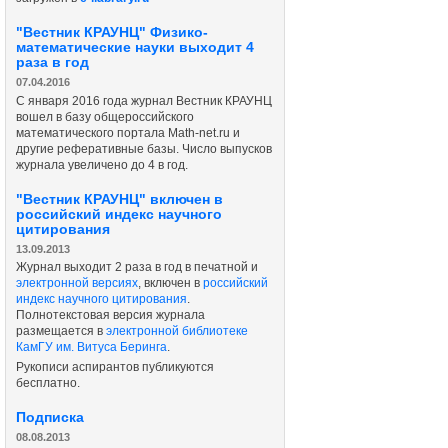
"Вестник КРАУНЦ" Физико-
математические науки выходит 4
раза в год
07.04.2016
С января 2016 года журнал Вестник КРАУНЦ
вошел в базу общероссийского
математического портала Math-net.ru и
другие реферативные базы. Число выпусков
журнала увеличено до 4 в год.
"Вестник КРАУНЦ" включен в
российский индекс научного
цитирования
13.09.2013
Журнал выходит 2 раза в год в печатной и
электронной версиях
, включен в
российский
индекс научного цитирования
.
Полнотекстовая версия журнала
размещается в
электронной библиотеке
КамГУ им. Витуса Беринга
.
Рукописи аспирантов публикуются
бесплатно.
Подписка
08.08.2013