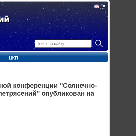
En
ЦКП
ной конференции "Солнечно-
летрясений" опубликован на