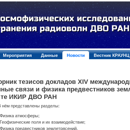
Мероприятия
Данные
Новости
Вестник КРАУНЦ
орник тезисов докладов XIV международ
мные связи и физика предвестников зем
йте ИКИР ДВО РАН
В нём представлены разделы:
Физика атмосферы;
Геофизические поля и их взаимодействие;
Физика предвестников землетрясений.