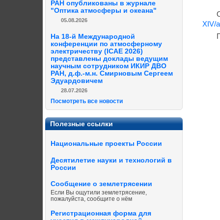
РАН опубликованы в журнале
"Оптика атмосферы и океана"
05.08.2026
XIV/a
На 18-й Международной
конференции по атмосферному
электричеству (ICAE 2026)
представлены доклады ведущим
научным сотрудником ИКИР ДВО
РАН, д.ф.-м.н. Смирновым Сергеем
Эдуардовичем
28.07.2026
Посмотреть все новости
Полезные ссылки
Национальные проекты России
Десятилетие науки и технологий в
России
Сообщение о землетрясении
Если Вы ощутили землетрясение,
пожалуйста, сообщите о нём
Регистрационная форма для