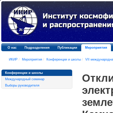
О нас
Подразделения
Публикации
Мероприятия
ИКИР
/
Мероприятия
/
Конференции и школы
/
VII международн
Конференции и школы
Откли
Международный семинар
Выборы руководителя
элект
земле