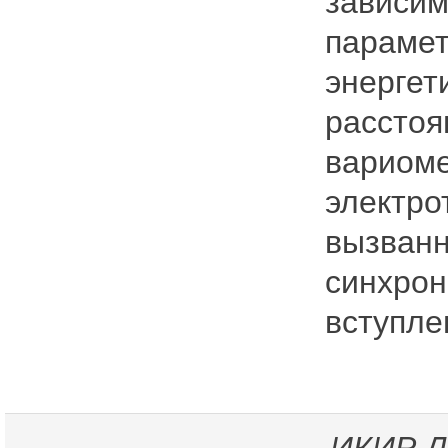
зависим
парамет
энергет
расстоя
вариоме
электро
вызванн
синхрон
вступле
ИКИР
Д