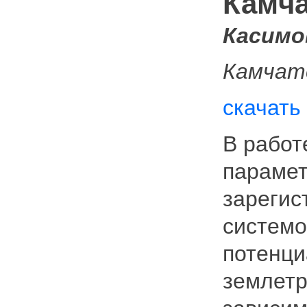
Камча
Касимов
Камчат
скачать
В работ
парамет
зарегис
системо
потенци
землетр