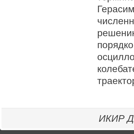
Герасим
численн
решению
порядко
осцилло
колебат
траекто
ИКИР
Д