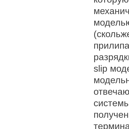
механич
моделью
(скольж
прилипа
разрядк
slip мо
модельн
отвечаю
системы
получен
термина