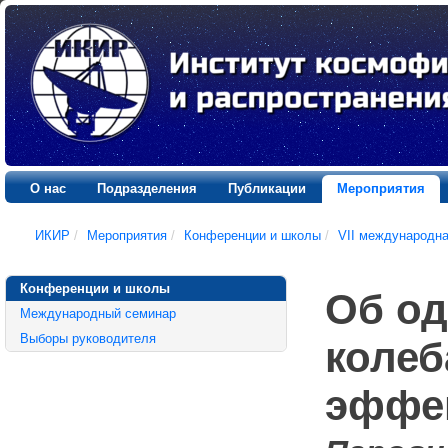
О нас
Подразделения
Публикации
Мероприятия
ИКИР
/
Мероприятия
/
Конференции и школы
/
VII международн
Конференции и школы
Об од
Международный семинар
Выборы руководителя
колеб
эффек