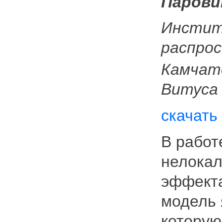
Паровик
Инстит
распро
Камчат
Витуса
скачать
В работ
нелокал
эффекта
модель 
которую