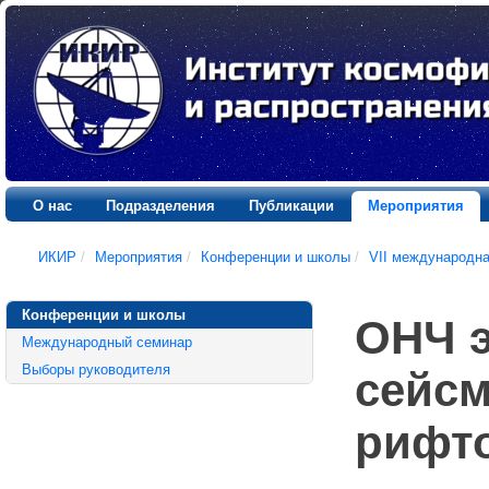
О нас
Подразделения
Публикации
Мероприятия
ИКИР
/
Мероприятия
/
Конференции и школы
/
VII международн
Конференции и школы
ОНЧ э
Международный семинар
Выборы руководителя
сейсм
рифто