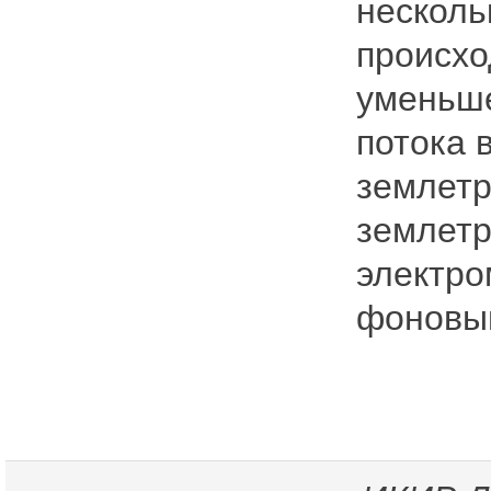
несколь
происхо
уменьше
потока 
землетр
землетр
электро
фоновы