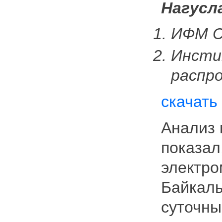
Нагусла
ИФМ С
Инсти
распр
скачать
Анализ 
показал
электро
Байкаль
суточны