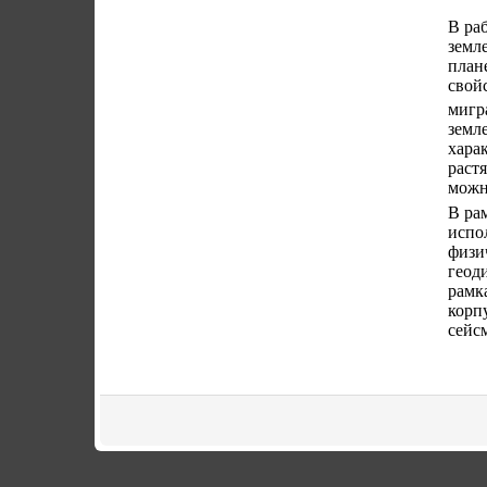
В ра
земл
план
свой
мигр
земл
хара
раст
можн
В ра
испо
физи
геод
рамк
корп
сейс