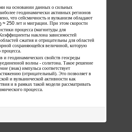
ами на основании данных о сильных
наиболее геодинамически активных регионов
ено, что сейсмичность и вулканизм обладают
≈
250
лет и миграции. При этом скорости
0
истики процесса (магнитуды для
. Коэффициенты наклона зависимостей
 областей сжатия и отрицательны для областей
торной сохраняющейся величиной, которую
 процесса.
в и геодинамических свойств геосреды
 уединенной волны - солитона. Такое решение
ие (знак) импульса соответствует
стяжению (отрицательный). Это позволяет в
кой и вулканической активности как
твия и в рамках такой модели рассматривать
амического процесса.