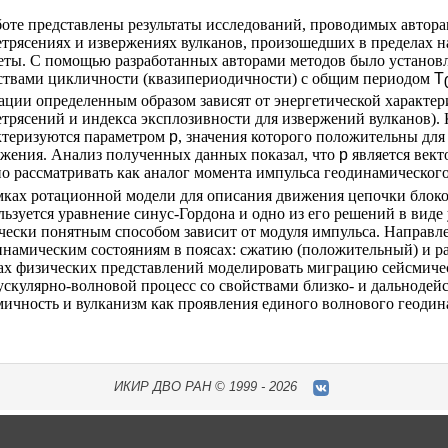
боте представлены результаты исследований, проводимых автор
етрясениях и извержениях вулканов, произошедших в пределах 
еты. С помощью разработанных авторами методов было установл
ствами цикличности (квазипериодичности) с общим периодом
T
ации определенным образом зависят от энергетической характер
етрясений и индекса эксплозивности для извержений вулканов)
ктеризуются параметром
p
, значения которого положительны для
яжения. Анализ полученных данных показал, что
p
является век
о рассматривать как аналог момента импульса геодинамического
мках ротационной модели для описания движения цепочки блоко
льзуется уравнение синус-Гордона и одно из его решений в виде
чески понятным способом зависит от модуля импульса. Направлен
инамическим состояниям в поясах: сжатию (положительный) и ра
ах физических представлений моделировать миграцию сейсмичес
ускулярно-волновой процесс со свойствами близко- и дальнодейс
мичность и вулканизм как проявления единого волнового геодин
ИКИР
ДВО РАН ©
1999 - 2026