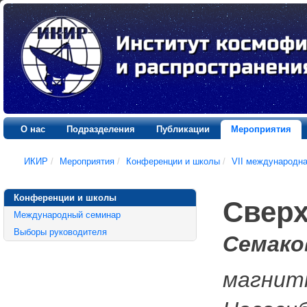
О нас
Подразделения
Публикации
Мероприятия
ИКИР
/
Мероприятия
/
Конференции и школы
/
VII международн
Конференции и школы
Свер
Международный семинар
Выборы руководителя
Семако
магнитн