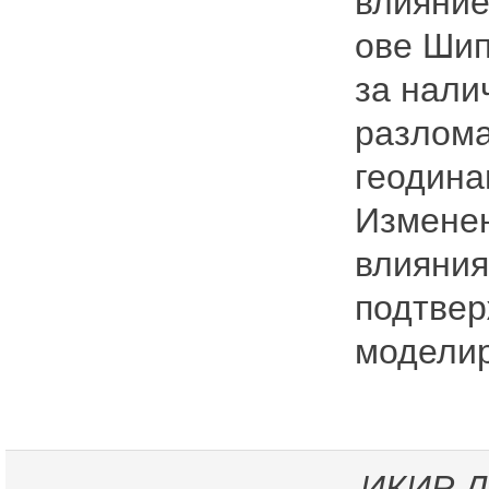
влияние
ове Шип
за нали
разлома
геодина
Изменен
влияния
подтвер
моделир
ИКИР
Д