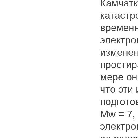
Камчатк
катастр
временн
электр
изменен
простир
мере он
что эти
подгото
Mw = 7,
электро