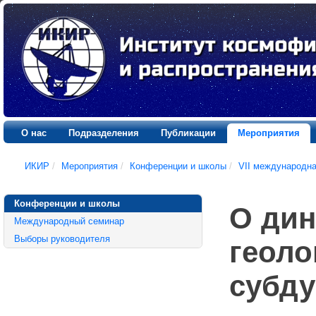
О нас
Подразделения
Публикации
Мероприятия
ИКИР
/
Мероприятия
/
Конференции и школы
/
VII международн
Конференции и школы
О дин
Международный семинар
Выборы руководителя
геоло
субду