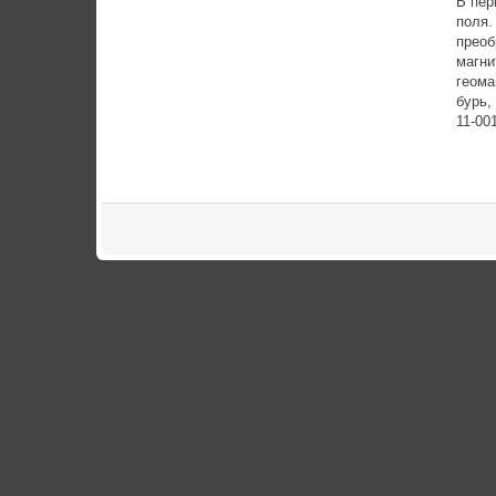
В пер
поля.
преоб
магни
геома
бурь,
11-00