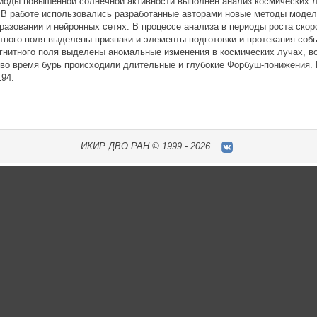
иоды повышенной солнечной активности выполнен анализ космических л
 В работе использовались разработанные авторами новые методы модел
разовании и нейронных сетях. В процессе анализа в периоды роста ско
тного поля выделены признаки и элементы подготовки и протекания соб
гнитного поля выделены аномальные изменения в космических лучах, в
 во время бурь происходили длительные и глубокие Форбуш-понижения.
194.
ИКИР
ДВО РАН ©
1999 - 2026