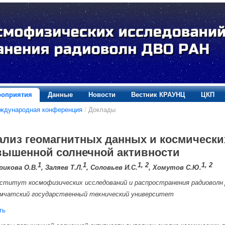
оприятия
Данные
Новости
Вестник КРАУНЦ
ЦКП
еждународная конференция
/
Доклады
ализ геомагнитных данных и космически
вышенной солнечной активности
1
1
1, 2
1, 2
рикова О.В.
, Заляев Т.Л.
, Соловьев И.С.
, Хомутов С.Ю.
ститут космофизических исследований и распространения радиовол
мчатский государственный технический университет
ть