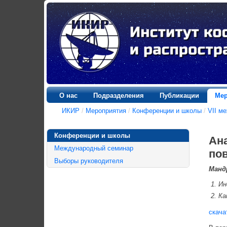
О нас
Подразделения
Публикации
Мер
ИКИР
/
Мероприятия
/
Конференции и школы
/
VII м
Конференции и школы
Ан
Международный семинар
по
Выборы руководителя
Манд
Ин
Ка
скача