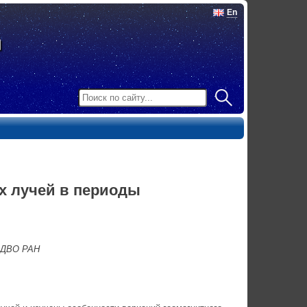
En
х лучей в периоды
н ДВО РАН