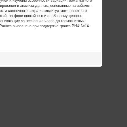
учей и изучены особенности вариаций геомагнитного
ирования и анализа данных, основанные на вейвлет-
рости солнечного ветра и амплитуд межпланетного
ытий, на фоне спокойного и слабовозмущенного
озникающие за несколько часов до геомагнитных
 Работа выполнена при поддержке гранта РНФ №14-