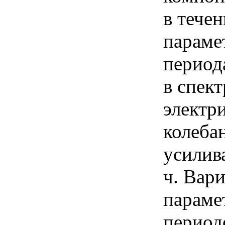
в тече
параме
период
в спек
электр
колеба
усилив
ч. Вар
параме
период