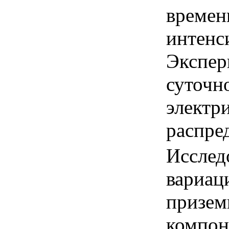
времен
интенс
Экспер
суточн
электр
распре
Исслед
вариац
призем
компон