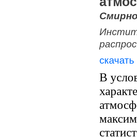
атмо
Смирно
Инстит
распро
скачать
В усло
характ
атмосф
максим
статис