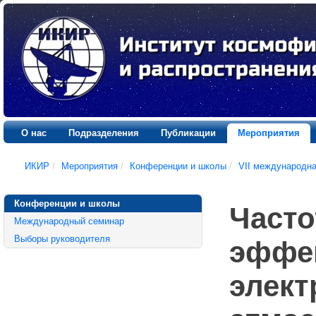
О нас
Подразделения
Публикации
Мероприятия
ИКИР
/
Мероприятия
/
Конференции и школы
/
VII международн
Конференции и школы
Часто
Международный семинар
Выборы руководителя
эффек
элект