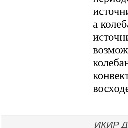
источн
а колеб
источн
возмож
колеба
конвек
восход
ИКИР
Д