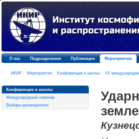
О нас
Подразделения
Публикации
Мероприятия
ИКИР
/
Мероприятия
/
Конференции и школы
/
VII международн
Конференции и школы
Ударн
Международный семинар
Выборы руководителя
земле
Кузнецо