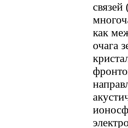
связей
многоч
как ме
очага 
криста
фронто
направ
акусти
ионосф
электр