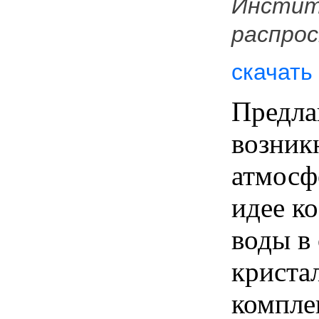
Инстит
распро
скачать
Предла
возник
атмосф
идее к
воды в
криста
компле