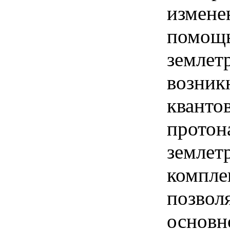
измене
помощь
землет
возник
кванто
протон
землет
компле
позвол
основн