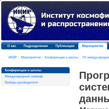
О нас
Подразделения
Публикации
Мероприятия
ИКИР
/
Мероприятия
/
Конференции и школы
/
VII международн
Конференции и школы
Прог
Международный семинар
Выборы руководителя
систе
данн