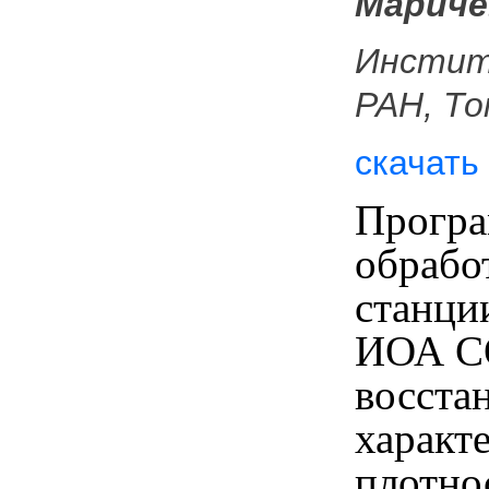
Маричев
Инстит
РАН, То
скачать
Програ
обрабо
станци
ИОА С
восста
характ
плотно