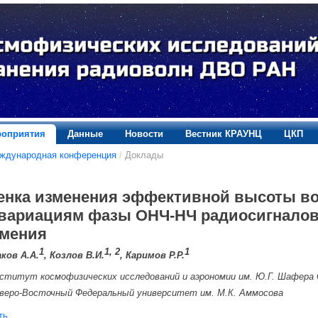
оприятия
Данные
Новости
Вестник КРАУНЦ
ЦКП
еждународная конференция
/
Доклады
енка изменения эффективной высоты в
 вариациям фазы ОНЧ-НЧ радиосигналов
тмения
1
1, 2
1
ков А.А.
, Козлов В.И.
, Каримов Р.Р.
ститут космофизических исследований и аэрономии им. Ю.Г. Шафера
веро-Восточный Федеральный университет им. М.К. Аммосова
ть