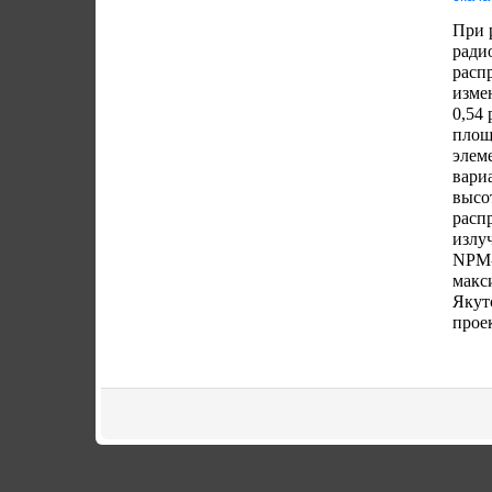
При 
ради
расп
изме
0,54
площ
элем
вари
высо
расп
излу
NPM-
макс
Якут
прое