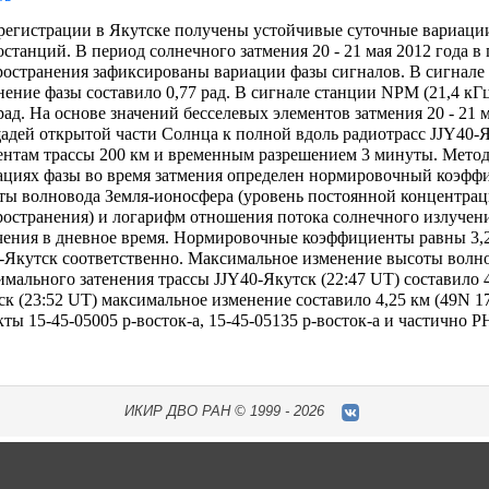
регистрации в Якутске получены устойчивые суточные вариац
останций. В период солнечного затмения 20 - 21 мая 2012 года в
ространения зафиксированы вариации фазы сигналов. В сигнале с
нение фазы составило 0,77 рад. В сигнале станции NPM (21,4 кГц
 рад. На основе значений бесселевых элементов затмения 20 - 2
адей открытой части Солнца к полной вдоль радиотрасс JJY40-Я
ентам трассы 200 км и временным разрешением 3 минуты. Мето
ациях фазы во время затмения определен нормировочный коэфф
ты волновода Земля-ионосфера (уровень постоянной концентрац
ространения) и логарифм отношения потока солнечного излучени
чения в дневное время. Нормировочные коэффициенты равны 3,27
Якутск соответственно. Максимальное изменение высоты волно
имального затенения трассы JJY40-Якутск (22:47 UT) составило 
ск (23:52 UT) максимальное изменение составило 4,25 км (49N 
кты 15-45-05005 р-восток-а, 15-45-05135 р-восток-а и частично 
ИКИР
ДВО РАН ©
1999 - 2026