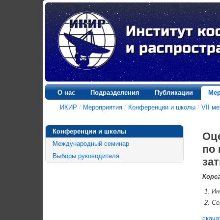
О нас
Подразделения
Публикации
Мер
ИКИР
/
Мероприятия
/
Конференции и школы
/
VII м
Конференции и школы
Оц
Международный семинар
по
Выборы руководителя
за
Корса
Ин
Се
скача