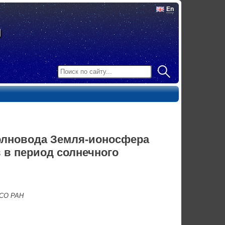
En
олновода Земля-ионосфера
 в период солнечного
 СО РАН