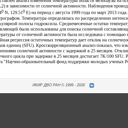
ставлен анализ изменения температуры области мезопаузы на о
,2) в зависимости от солнечной активности. Наблюдения прово
0
0
4
N,
129
.
51
E) на период с августа 1999 года по март 2013 го
трографом. Температура определялась по распределению интенси
кулярной полосы гидроксила. Среднемесячные остатки температ
авляющей были использованы для поиска солнечной составляюще
ературы от солнечной активности была исследована с помощью п
йная регрессия остаточных температур дает отклик на солнечну
ков единиц (SFU). Кросскорреляционный анализ показал, что из
нениями солнечной активности с задержкой в 25 месяцев. Откли
ечного цикла при задержке в 25 месяцев достигает 7K/100 SFU.
та "Научно-образовательный фонд поддержки молодых ученых Р
ИКИР
ДВО РАН ©
1999 - 2026