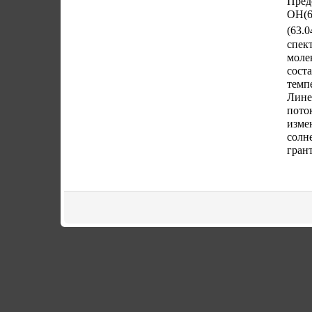
Пред
ОН(6
(
63
.
0
спек
моле
сост
темп
Лине
пото
изме
солн
гран