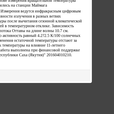
снове измерения вращательной температуры
дились на станции Маймага
да. Измерения ведутся инфракрасным цифровым
вности излучения в разных ветвях
уры после вычитания сезонной климатической
й в температурном отклике. Зависимость
отока Оттавы на длине волны 10.7 см.
ю активность равный 4.2?2.5 К/100 солнечных
менения остаточной температуры отстают за
к температуры на влияние 11-летнего
 Работа выполнена при финансовой поддержке
еспублики Саха (Якутия)" 201604010210.