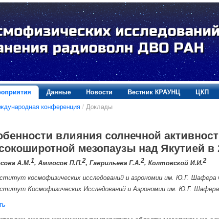
оприятия
Данные
Новости
Вестник КРАУНЦ
ЦКП
еждународная конференция
/
Доклады
обенности влияния солнечной активност
сокоширотной мезопаузы над Якутией в 
1
2
2
2
сова А.М.
, Аммосов П.П.
, Гаврильева Г.А.
, Колтовской И.И.
ститут космофизических исследований и аэрономии им. Ю.Г. Шафера 
ститут Космофизических Исследований и Аэрономии им. Ю.Г. Шафер
ть