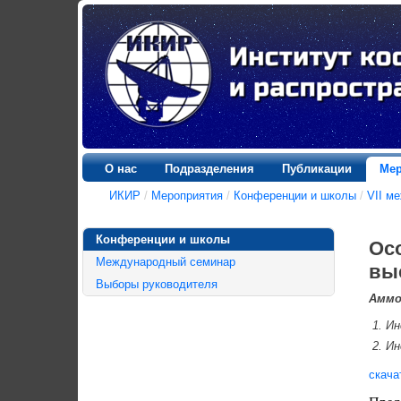
О нас
Подразделения
Публикации
Мер
ИКИР
/
Мероприятия
/
Конференции и школы
/
VII м
Конференции и школы
Ос
Международный семинар
вы
Выборы руководителя
Аммо
Ин
Ин
скача