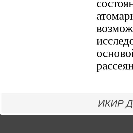
состоя
атомар
возмож
исслед
осново
рассея
ИКИР
Д