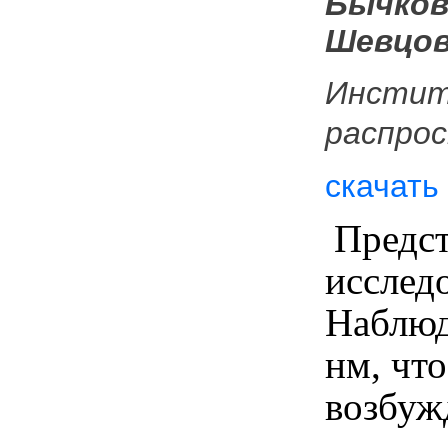
Бычков 
Шевцов
Инстит
распро
скачать
Предст
исслед
Наблюд
нм, чт
возбу