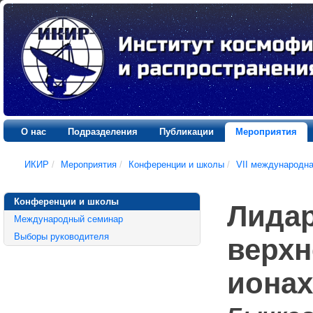
О нас
Подразделения
Публикации
Мероприятия
ИКИР
/
Мероприятия
/
Конференции и школы
/
VII международн
Конференции и школы
Лидар
Международный семинар
Выборы руководителя
верхн
ионах