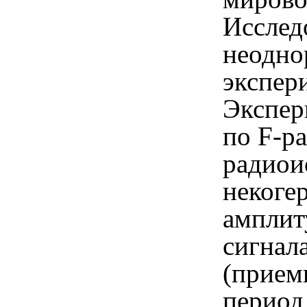
Исслед
неодно
экспер
Экспер
по F-р
радиои
некоге
амплит
сигнал
(прием
период