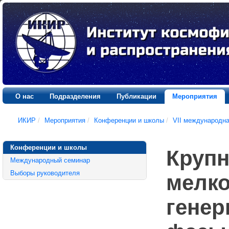
О нас
Подразделения
Публикации
Мероприятия
ИКИР
/
Мероприятия
/
Конференции и школы
/
VII международн
Конференции и школы
Круп
Международный семинар
Выборы руководителя
мелк
генер