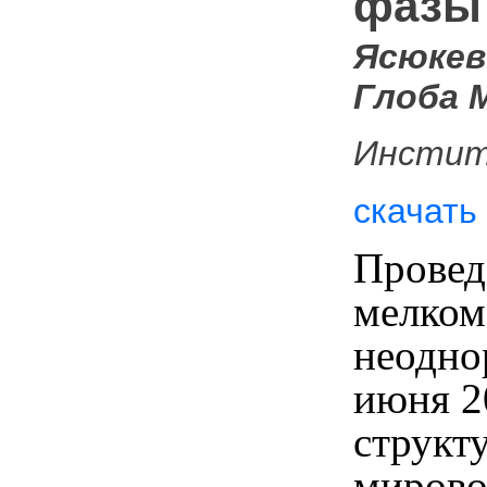
фазы 
Ясюкеви
Глоба М
Инстит
скачать
Провед
мелком
неодно
июня 2
структ
мирово