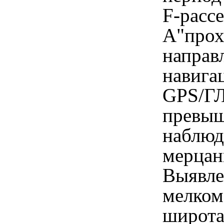
F-рассе
А"прох
направ
навига
GPS/ГЛ
превыш
наблюд
мерцан
Выявле
мелком
широта