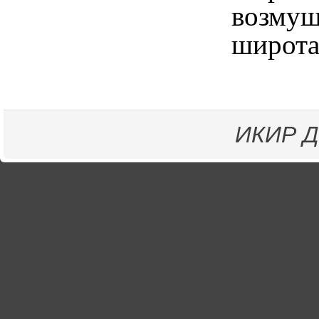
возмущ
широт
ИКИР
Д