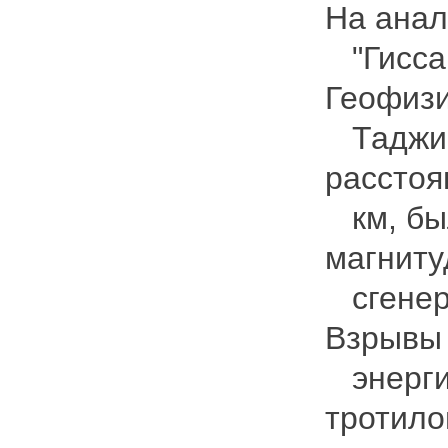
На анал
"Гиссар
Геофизи
Таджики
расстоя
км, был
магниту
сгенер
Взрывы 
энерги
тротило