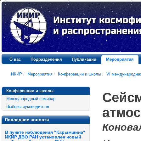
О нас
Подразделения
Публикации
Мероприятия
ИКИР
/
Мероприятия
/
Конференции и школы
/
VI международна
Конференции и школы
Сейсм
Международный семинар
Выборы руководителя
атмос
Последние новости
Коновал
В пункте наблюдения "Карымшина"
ИКИР ДВО РАН установлен новый