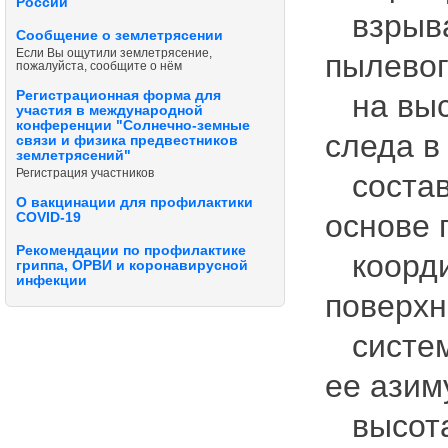
России
взрыва 
Сообщение о землетрясении
Если Вы ощутили землетрясение,
пылевог
пожалуйста, сообщите о нём
Регистрационная форма для
на высо
участия в международной
конференции "Солнечно-земные
следа в
связи и физика предвестников
землетрясений"
Регистрация участников
состави
О вакцинации для профилактики
основе 
COVID-19
Рекомендации по профилактике
коорди
гриппа, ОРВИ и коронавирусной
инфекции
поверхн
системо
ее азим
высота 