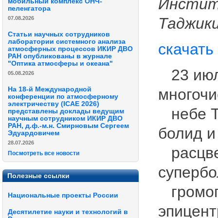
Инстит
мобильный комплекс ОНЧ-
пеленгатора
Таджик
07.08.2026
Статьи научных сотрудников
лаборатории системного анализа
скачать
атмосферных процессов ИКИР ДВО
РАН опубликованы в журнале
"Оптика атмосферы и океана"
23 июля
05.08.2026
На 18-й Международной
многочи
конференции по атмосферному
электричеству (ICAE 2026)
небе Та
представлены доклады ведущим
научным сотрудником ИКИР ДВО
РАН, д.ф.-м.н. Смирновым Сергеем
болид и
Эдуардовичем
28.07.2026
расцве
Посмотреть все новости
супербо
Полезные ссылки
громопо
Национальные проекты России
эпицент
Десятилетие науки и технологий в