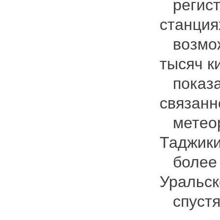
регист
станция
возможн
тысяч к
показал
связанн
метеор
Таджики
более 3
Уральск
спустя 