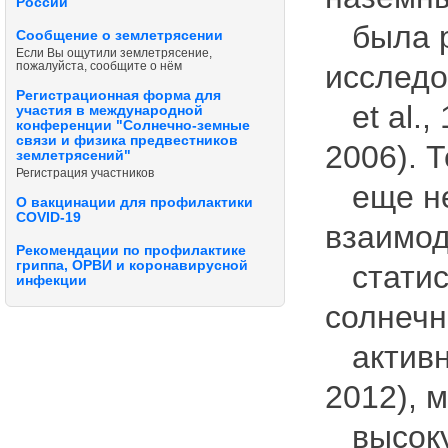
России
была ра
Сообщение о землетрясении
Если Вы ощутили землетрясение,
пожалуйста, сообщите о нём
исследо
Регистрационная форма для
et al., 
участия в международной
конференции "Солнечно-земные
связи и физика предвестников
2006). 
землетрясений"
Регистрация участников
еще не 
О вакцинации для профилактики
COVID-19
взаимо
Рекомендации по профилактике
гриппа, ОРВИ и коронавирусной
статист
инфекции
солнечн
активно
2012), 
высоку