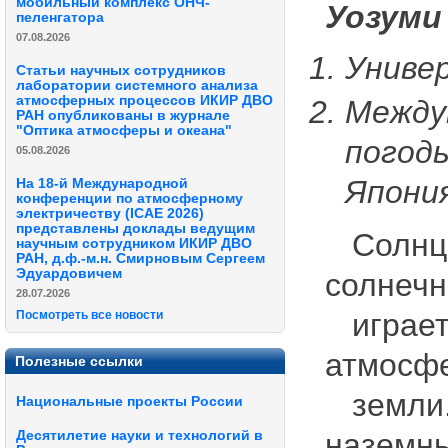
мобильный комплекс ОНЧ-
Уозуми 
пеленгатора
07.08.2026
Униве
Статьи научных сотрудников
лаборатории системного анализа
атмосферных процессов ИКИР ДВО
Между
РАН опубликованы в журнале
"Оптика атмосферы и океана"
погод
05.08.2026
Япони
На 18-й Международной
конференции по атмосферному
электричеству (ICAE 2026)
представлены доклады ведущим
Солнце 
научным сотрудником ИКИР ДВО
РАН, д.ф.-м.н. Смирновым Сергеем
Эдуардовичем
солнечн
28.07.2026
играет 
Посмотреть все новости
атмосфе
Полезные ссылки
земли. 
Национальные проекты России
наземн
Десятилетие науки и технологий в