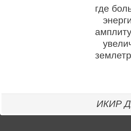
где бол
энергии
амплиту
увелич
землетр
ИКИР
Д