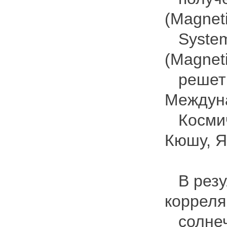
(Magneti
System
(Magnet
решетк
Междун
Космиче
Кюшу, Я
В резу
корреля
солнечн