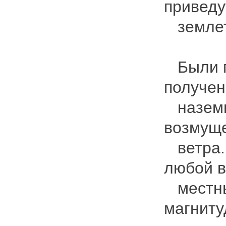
приведу
землет
Были пр
получен
наземны
возмуще
ветра. 
любой в
местны
магниту