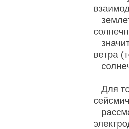
взаимод
землетр
солнечн
значите
ветра (
солнечн
Для тог
сейсмич
рассма
электро