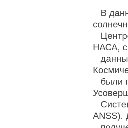
В данн
солнечн
Центре 
НАСА, с
данных
Космиче
были п
Усовер
Системы
ANSS). 
получе