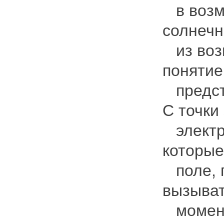
в возму
солнечн
из воз
понятие
предста
С точки
электро
которые
поле, г
вызыва
момент 