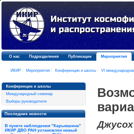
О нас
Подразделения
Публикации
Мероприятия
ИКИР
/
Мероприятия
/
Конференции и школы
/
VI международна
Конференции и школы
Возмо
Международный семинар
Выборы руководителя
вариа
Последние новости
Джусох
В пункте наблюдения "Карымшина"
ИКИР ДВО РАН установлен новый