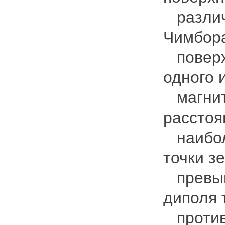
различа
Чимбора
поверхн
одного 
магнитн
расстоя
наибол
точки з
превыша
диполя 
противо