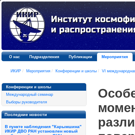
О нас
Подразделения
Публикации
Мероприятия
ИКИР
/
Мероприятия
/
Конференции и школы
/
VI международна
Конференции и школы
Особе
Международный семинар
Выборы руководителя
момен
Последние новости
разли
В пункте наблюдения "Карымшина"
ИКИР ДВО РАН установлен новый