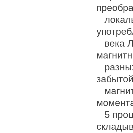
преобра
локальн
употреб
века Л.
магнитн
разных 
забыто
магнито
момента
5 проце
складыв