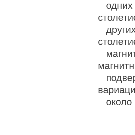
одних р
столети
других 
столети
магнитн
магнитн
подвер
вариаци
около 6