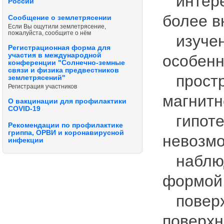
интере
России
более в
Сообщение о землетрясении
Если Вы ощутили землетрясение,
пожалуйста, сообщите о нём
изучен
Регистрационная форма для
участия в международной
особенн
конференции "Солнечно-земные
связи и физика предвестников
простр
землетрясений"
Регистрация участников
магнитн
О вакцинации для профилактики
COVID-19
гипотез
Рекомендации по профилактике
гриппа, ОРВИ и коронавирусной
невозмо
инфекции
наблюда
формой
поверхн
поверхн