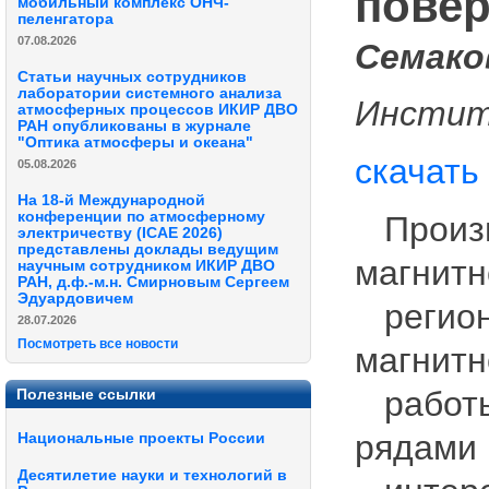
повер
мобильный комплекс ОНЧ-
пеленгатора
07.08.2026
Семако
Статьи научных сотрудников
лаборатории системного анализа
Институ
атмосферных процессов ИКИР ДВО
РАН опубликованы в журнале
"Оптика атмосферы и океана"
скачать
05.08.2026
На 18-й Международной
конференции по атмосферному
Произв
электричеству (ICAE 2026)
представлены доклады ведущим
магнитн
научным сотрудником ИКИР ДВО
РАН, д.ф.-м.н. Смирновым Сергеем
Эдуардовичем
региона
28.07.2026
Посмотреть все новости
магнитн
работы
Полезные ссылки
рядами 
Национальные проекты России
Десятилетие науки и технологий в