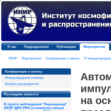
О нас
Подразделения
Публикации
Мероприятия
ИКИР
/
Мероприятия
/
Конференции и школы
/
VI международна
Конференции и школы
Автом
Международный семинар
Выборы руководителя
импул
Последние новости
на ос
В пункте наблюдения "Карымшина"
ИКИР ДВО РАН установлен новый