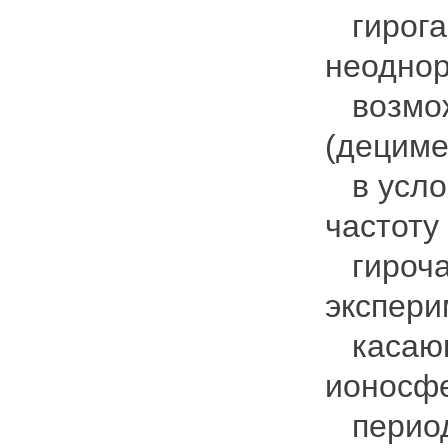
гирогар
неоднор
возмож
(дециме
в услов
частоту
гирочас
экспери
касающ
ионосф
период