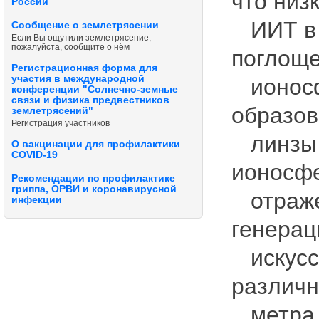
что низ
России
ИИТ в 
Сообщение о землетрясении
Если Вы ощутили землетрясение,
пожалуйста, сообщите о нём
поглощ
Регистрационная форма для
участия в международной
ионосфе
конференции "Солнечно-земные
связи и физика предвестников
образо
землетрясений"
Регистрация участников
линзы н
О вакцинации для профилактики
COVID-19
ионосфе
Рекомендации по профилактике
гриппа, ОРВИ и коронавирусной
отражен
инфекции
генерац
искусс
различн
метра д