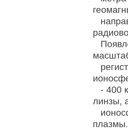
геомагн
направ
радиово
Появле
масштаб
регистр
ионосфе
- 400 
линзы, 
ионосф
плазмы