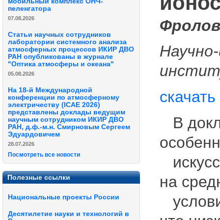
ионо
мобильный комплекс ОНЧ-
пеленгатора
07.08.2026
Фролов
Статьи научных сотрудников
лаборатории системного анализа
Научно-
атмосферных процессов ИКИР ДВО
РАН опубликованы в журнале
"Оптика атмосферы и океана"
инстит
05.08.2026
На 18-й Международной
скачать
конференции по атмосферному
электричеству (ICAE 2026)
представлены доклады ведущим
В докл
научным сотрудником ИКИР ДВО
РАН, д.ф.-м.н. Смирновым Сергеем
Эдуардовичем
особенн
28.07.2026
Посмотреть все новости
искусст
на сред
Полезные ссылки
условия
Национальные проекты России
Десятилетие науки и технологий в