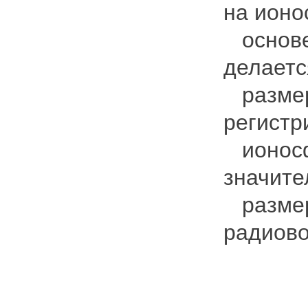
на ионо
основе
делаетс
размер
регистр
ионосф
значит
размер
радиово