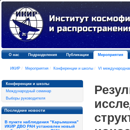
О нас
Подразделения
Публикации
Мероприятия
ИКИР
/
Мероприятия
/
Конференции и школы
/
VI международна
Конференции и школы
Резул
Международный семинар
Выборы руководителя
иссле
Последние новости
струк
В пункте наблюдения "Карымшина"
ИКИР ДВО РАН установлен новый