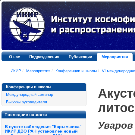
О нас
Подразделения
Публикации
Мероприятия
ИКИР
/
Мероприятия
/
Конференции и школы
/
VI международна
Конференции и школы
Акуст
Международный семинар
Выборы руководителя
лито
Последние новости
Уваров 
В пункте наблюдения "Карымшина"
ИКИР ДВО РАН установлен новый