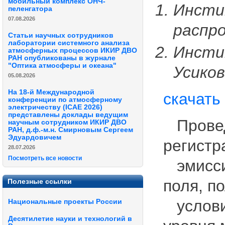
мобильный комплекс ОНЧ-
Инсти
пеленгатора
07.08.2026
распр
Статьи научных сотрудников
лаборатории системного анализа
Инстит
атмосферных процессов ИКИР ДВО
РАН опубликованы в журнале
"Оптика атмосферы и океана"
Усиков
05.08.2026
На 18-й Международной
скачать
конференции по атмосферному
электричеству (ICAE 2026)
представлены доклады ведущим
Проведе
научным сотрудником ИКИР ДВО
РАН, д.ф.-м.н. Смирновым Сергеем
Эдуардовичем
регистр
28.07.2026
Посмотреть все новости
эмиссии
поля, п
Полезные ссылки
условия
Национальные проекты России
Десятилетие науки и технологий в