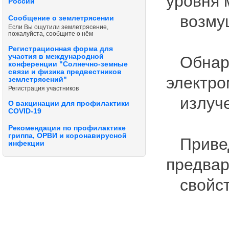
уровня 
России
возмущ
Сообщение о землетрясении
Если Вы ощутили землетрясение,
пожалуйста, сообщите о нём
Регистрационная форма для
участия в международной
Обнаруж
конференции "Солнечно-земные
связи и физика предвестников
электр
землетрясений"
Регистрация участников
излуче
О вакцинации для профилактики
COVID-19
Рекомендации по профилактике
гриппа, ОРВИ и коронавирусной
Привед
инфекции
предвар
свойств