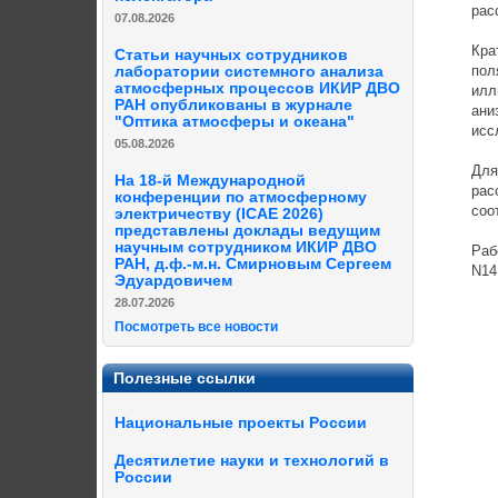
расс
07.08.2026
Кратк
Статьи научных сотрудников
поляр
лаборатории системного анализа
атмосферных процессов ИКИР ДВО
иллюс
РАН опубликованы в журнале
анизо
"Оптика атмосферы и океана"
иссле
05.08.2026
Для о
На 18-й Международной
рассе
конференции по атмосферному
соотв
электричеству (ICAE 2026)
представлены доклады ведущим
научным сотрудником ИКИР ДВО
Работ
РАН, д.ф.-м.н. Смирновым Сергеем
N14.5
Эдуардовичем
28.07.2026
Посмотреть все новости
Полезные ссылки
Национальные проекты России
Десятилетие науки и технологий в
России