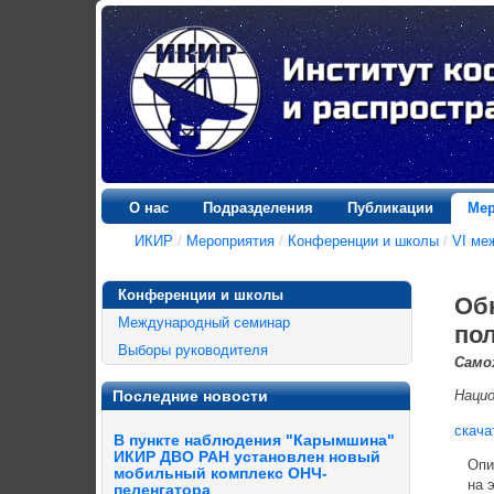
О нас
Подразделения
Публикации
Мер
ИКИР
/
Мероприятия
/
Конференции и школы
/
VI ме
Конференции и школы
Об
Международный семинар
по
Выборы руководителя
Само
Последние новости
Нацио
скача
В пункте наблюдения "Карымшина"
ИКИР ДВО РАН установлен новый
Описа
мобильный комплекс ОНЧ-
на эк
пеленгатора