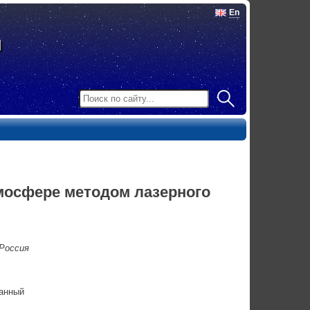
En
мосфере методом лазерного
Россия
анный