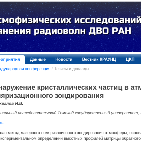
оприятия
Данные
Новости
Вестник КРАУНЦ
ЦКП
ждународная конференция
/
Тезисы и доклады
наружение кристаллических частиц в ат
ляризационного зондирования
хвалов И.В.
нальный исследовательский Томский государственный университет, 
ть
н метод лазерного поляризационного зондирования атмосферы, основ
спериментальном определении высотных профилей матрицы обратного