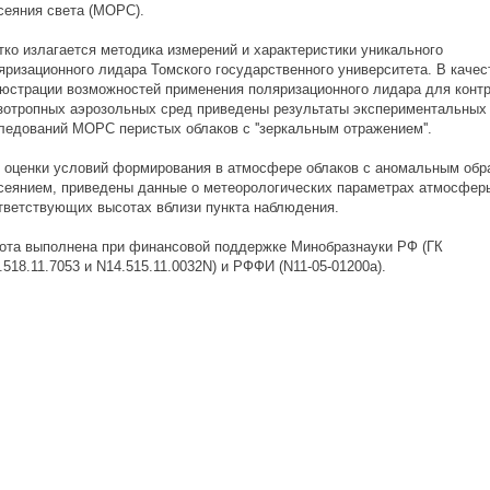
еяния света (МОРС).
о излагается методика измерений и характеристики уникального
изационного лидара Томского государственного университета. В качес
трации возможностей применения поляризационного лидара для конт
тропных аэрозольных сред приведены результаты экспериментальных
дований МОРС перистых облаков с ''зеркальным отражением''.
ценки условий формирования в атмосфере облаков с аномальным обр
янием, приведены данные о метеорологических параметрах атмосфер
етствующих высотах вблизи пункта наблюдения.
а выполнена при финансовой поддержке Минобразнауки РФ (ГК
18.11.7053 и N14.515.11.0032N) и РФФИ (N11-05-01200a).