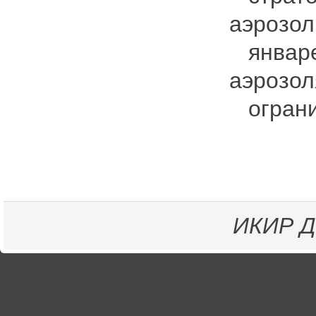
аэрозол
январе-
аэрозол
огранич
ИКИР
Д