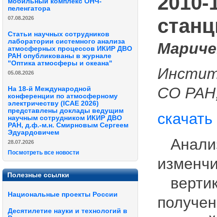
2010-
мобильный комплекс ОНЧ-
пеленгатора
станц
07.08.2026
Статьи научных сотрудников
лаборатории системного анализа
Мариче
атмосферных процессов ИКИР ДВО
РАН опубликованы в журнале
"Оптика атмосферы и океана"
Инстит
05.08.2026
СО РАН,
На 18-й Международной
конференции по атмосферному
электричеству (ICAE 2026)
представлены доклады ведущим
скачать
научным сотрудником ИКИР ДВО
РАН, д.ф.-м.н. Смирновым Сергеем
Эдуардовичем
Анализ
28.07.2026
Посмотреть все новости
изменчи
Полезные ссылки
вертика
Национальные проекты России
получен
Десятилетие науки и технологий в