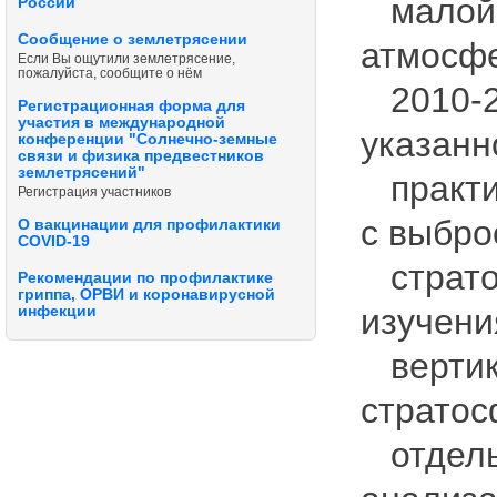
малой 
России
Сообщение о землетрясении
атмосф
Если Вы ощутили землетрясение,
пожалуйста, сообщите о нём
2010-20
Регистрационная форма для
участия в международной
указанн
конференции "Солнечно-земные
связи и физика предвестников
землетрясений"
практич
Регистрация участников
с выбро
О вакцинации для профилактики
COVID-19
стратос
Рекомендации по профилактике
гриппа, ОРВИ и коронавирусной
изучени
инфекции
вертика
стратос
отдельн