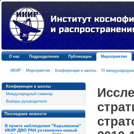
О нас
Подразделения
Публикации
Мероприятия
ИКИР
/
Мероприятия
/
Конференции и школы
/
VI международна
Конференции и школы
Иссле
Международный семинар
Выборы руководителя
страт
Последние новости
страт
В пункте наблюдения "Карымшина"
ИКИР ДВО РАН установлен новый