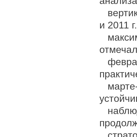
анализа
вертика
и 2011 г
максим
отмечал
феврал
практич
марте-а
устойчив
наблюд
продолж
стратос