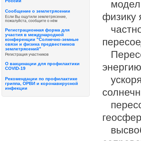
России
моделир
Сообщение о землетрясении
физику 
Если Вы ощутили землетрясение,
пожалуйста, сообщите о нём
частнос
Регистрационная форма для
участия в международной
пересое
конференции "Солнечно-земные
связи и физика предвестников
землетрясений"
Пересо
Регистрация участников
О вакцинации для профилактики
энергию
COVID-19
ускоряе
Рекомендации по профилактике
гриппа, ОРВИ и коронавирусной
инфекции
солнечн
пересое
геосфе
высвоб