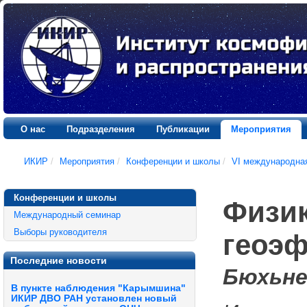
О нас
Подразделения
Публикации
Мероприятия
ИКИР
/
Мероприятия
/
Конференции и школы
/
VI международна
Конференции и школы
Физик
Международный семинар
Выборы руководителя
геоэ
Последние новости
Бюхьне
В пункте наблюдения "Карымшина"
ИКИР ДВО РАН установлен новый