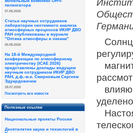
Инстит
мобильный комплекс ОНЧ-
пеленгатора
Обществ
07.08.2026
Статьи научных сотрудников
Герман
лаборатории системного анализа
атмосферных процессов ИКИР ДВО
РАН опубликованы в журнале
"Оптика атмосферы и океана"
Солнце
05.08.2026
регулир
На 18-й Международной
конференции по атмосферному
магнит
электричеству (ICAE 2026)
представлены доклады ведущим
научным сотрудником ИКИР ДВО
рассмот
РАН, д.ф.-м.н. Смирновым Сергеем
Эдуардовичем
влияющ
28.07.2026
Посмотреть все новости
уделено
Полезные ссылки
Настоя
Национальные проекты России
телеско
Десятилетие науки и технологий в