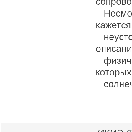
сопрово
Несмот
кажется
неустой
описани
физичес
которых
солнеч