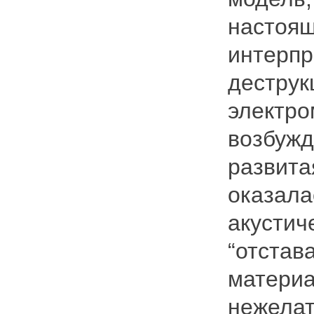
настоящ
интерпр
деструк
электро
возбужд
развита
оказала
акустич
“отстав
материа
нежелат