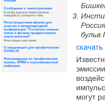
России
Бишкек
Сообщение о землетрясении
Если Вы ощутили землетрясение,
Инсти
пожалуйста, сообщите о нём
Регистрационная форма для
Россия
участия в международной
конференции "Солнечно-земные
бульв 
связи и физика предвестников
землетрясений"
Регистрация участников
скачать
О вакцинации для профилактики
COVID-19
Известн
Рекомендации по профилактике
гриппа, ОРВИ и коронавирусной
инфекции
эмиссии
воздейс
импульс
могут р