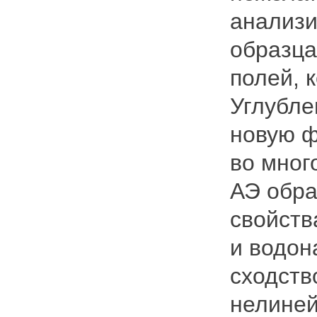
анализи
образца
полей, 
Углубле
новую ф
во мног
АЭ обра
свойств
и водон
сходст
нелиней