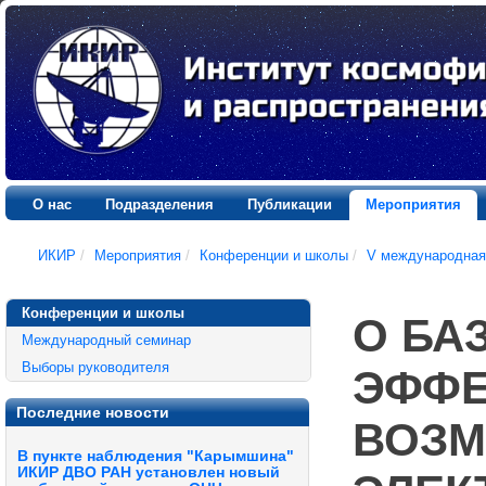
О нас
Подразделения
Публикации
Мероприятия
ИКИР
/
Мероприятия
/
Конференции и школы
/
V международная
Конференции и школы
О БА
Международный семинар
Выборы руководителя
ЭФФЕ
Последние новости
ВОЗМ
В пункте наблюдения "Карымшина"
ИКИР ДВО РАН установлен новый