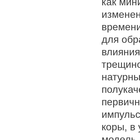
как мин
изменен
времени
для обр
влияния
трещино
натурны
полукач
первичн
импульс
коры, в
модель,