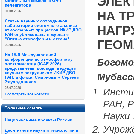
ЭЛЕК
мобильный комплекс ОНЧ-
пеленгатора
НА Т
07.08.2026
Статьи научных сотрудников
НАГР
лаборатории системного анализа
атмосферных процессов ИКИР ДВО
РАН опубликованы в журнале
"Оптика атмосферы и океана"
ГЕОМ
05.08.2026
На 18-й Международной
Богомо
конференции по атмосферному
электричеству (ICAE 2026)
представлены доклады ведущим
научным сотрудником ИКИР ДВО
Мубасс
РАН, д.ф.-м.н. Смирновым Сергеем
Эдуардовичем
28.07.2026
Инсти
Посмотреть все новости
РАН, Р
Полезные ссылки
Науки 
Национальные проекты России
Учрежд
Десятилетие науки и технологий в