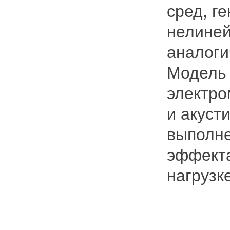
сред, г
нелиней
аналог
Модель 
электро
и акуст
выполне
эффекта
нагрузк