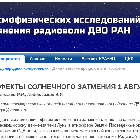
оприятия
Данные
Новости
Вестник КРАУНЦ
ЦКП
дународная конференция
/
Динамические процессы в атмосфере
ФЕКТЫ СОЛНЕЧНОГО ЗАТМЕНИЯ 1 АВГУ
льский И.Н., Поддельский А.И.
тут космофизических исследований и распространения радиоволн ДВО
igor@yandex.ru
дено исследование эффектов солнечного затмения с использованием з
екающих зону движения тени Луны в атмосфере Земли. Проведенные эк
теристик СДВ поля, вызванные падением электронной концентрации в з
нтрации в обширной зоне, включающей частичное затенение. Радионабл