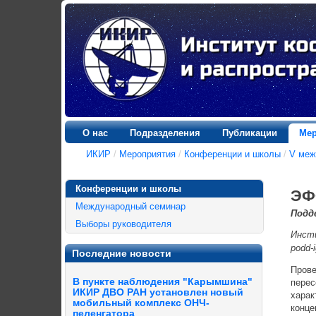
О нас
Подразделения
Публикации
Мер
ИКИР
/
Мероприятия
/
Конференции и школы
/
V меж
Конференции и школы
ЭФ
Международный семинар
Подде
Выборы руководителя
Инсти
podd-
Последние новости
Прове
В пункте наблюдения "Карымшина"
перес
ИКИР ДВО РАН установлен новый
харак
мобильный комплекс ОНЧ-
конце
пеленгатора