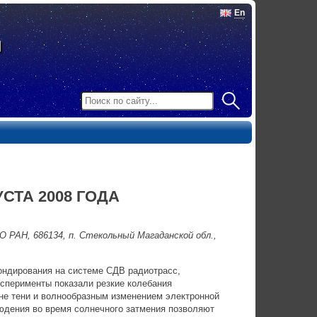
En
СТА 2008 ГОДА
 РАН, 686134, п. Стекольный Магаданской обл.,
ондирования на системе СДВ радиотрасс,
сперименты показали резкие колебания
оне тени и волнообразным изменением электронной
юдения во время солнечного затмения позволяют