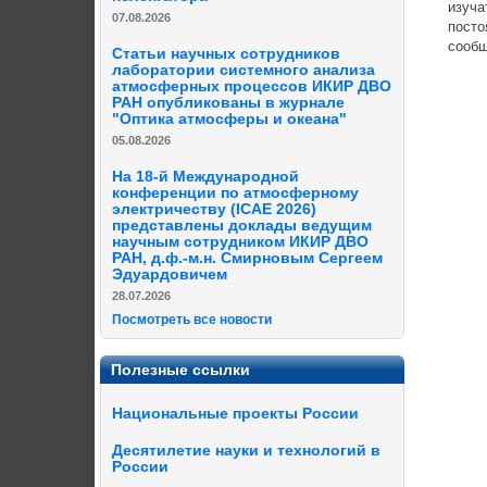
изуча
07.08.2026
посто
сообщ
Статьи научных сотрудников
лаборатории системного анализа
атмосферных процессов ИКИР ДВО
РАН опубликованы в журнале
"Оптика атмосферы и океана"
05.08.2026
На 18-й Международной
конференции по атмосферному
электричеству (ICAE 2026)
представлены доклады ведущим
научным сотрудником ИКИР ДВО
РАН, д.ф.-м.н. Смирновым Сергеем
Эдуардовичем
28.07.2026
Посмотреть все новости
Полезные ссылки
Национальные проекты России
Десятилетие науки и технологий в
России