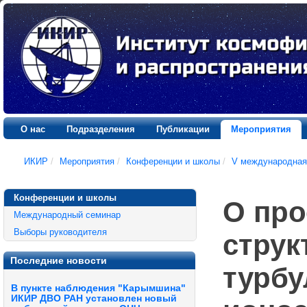
О нас
Подразделения
Публикации
Мероприятия
ИКИР
/
Мероприятия
/
Конференции и школы
/
V международная
Конференции и школы
О про
Международный семинар
Выборы руководителя
струк
Последние новости
турбу
В пункте наблюдения "Карымшина"
ИКИР ДВО РАН установлен новый