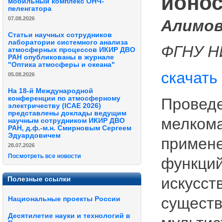
ионо
мобильный комплекс ОНЧ-
пеленгатора
07.08.2026
Алимов 
Статьи научных сотрудников
лаборатории системного анализа
ФГНУ Н
атмосферных процессов ИКИР ДВО
РАН опубликованы в журнале
"Оптика атмосферы и океана"
скачать
05.08.2026
На 18-й Международной
конференции по атмосферному
Проведе
электричеству (ICAE 2026)
представлены доклады ведущим
мелкома
научным сотрудником ИКИР ДВО
РАН, д.ф.-м.н. Смирновым Сергеем
Эдуардовичем
примене
28.07.2026
Посмотреть все новости
функций
искусст
Полезные ссылки
существ
Национальные проекты России
Десятилетие науки и технологий в