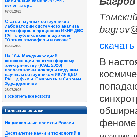
Багров 
мобильный комплекс ОНЧ-
пеленгатора
07.08.2026
Томски
Статьи научных сотрудников
лаборатории системного анализа
bagrov@
атмосферных процессов ИКИР ДВО
РАН опубликованы в журнале
"Оптика атмосферы и океана"
скачать
05.08.2026
На 18-й Международной
В насто
конференции по атмосферному
электричеству (ICAE 2026)
представлены доклады ведущим
космиче
научным сотрудником ИКИР ДВО
РАН, д.ф.-м.н. Смирновым Сергеем
попадаю
Эдуардовичем
28.07.2026
синхрот
Посмотреть все новости
обширна
Полезные ссылки
феномен
Национальные проекты России
Десятилетие науки и технологий в
возникн