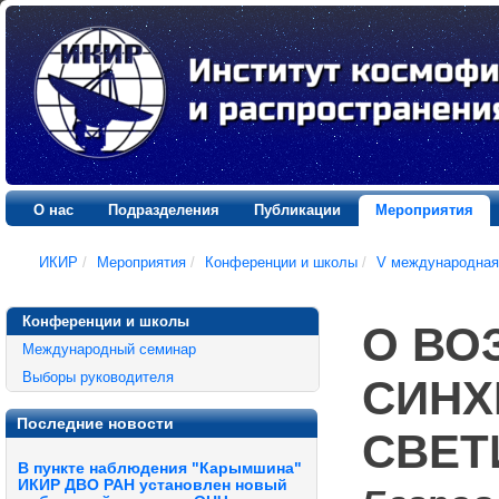
О нас
Подразделения
Публикации
Мероприятия
ИКИР
/
Мероприятия
/
Конференции и школы
/
V международная
Конференции и школы
О ВО
Международный семинар
Выборы руководителя
СИНХ
Последние новости
СВЕТ
В пункте наблюдения "Карымшина"
ИКИР ДВО РАН установлен новый