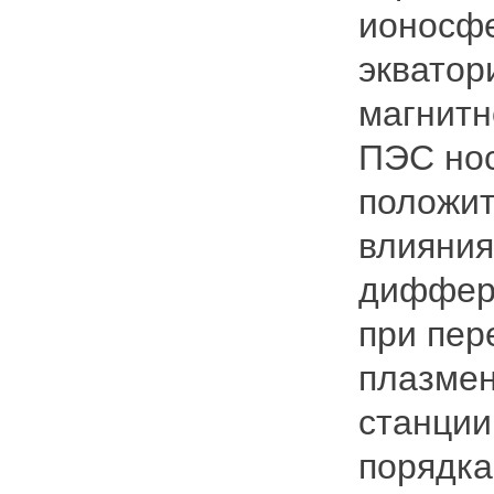
ионосфе
экватор
магнитн
ПЭС нос
положит
влияния
диффере
при пер
плазмен
станции
порядка