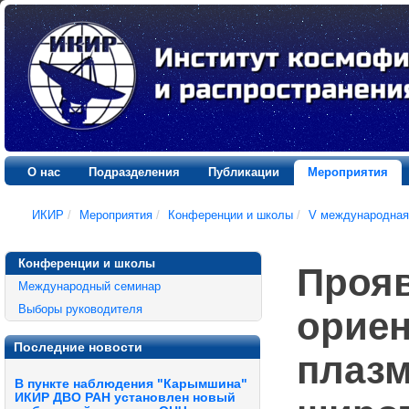
О нас
Подразделения
Публикации
Мероприятия
ИКИР
/
Мероприятия
/
Конференции и школы
/
V международная
Конференции и школы
Прояв
Международный семинар
Выборы руководителя
орие
Последние новости
плазм
В пункте наблюдения "Карымшина"
ИКИР ДВО РАН установлен новый