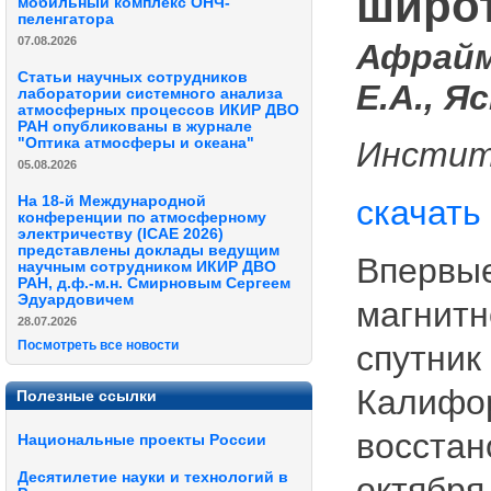
широ
мобильный комплекс ОНЧ-
пеленгатора
07.08.2026
Афрайм
Статьи научных сотрудников
Е.А., Я
лаборатории системного анализа
атмосферных процессов ИКИР ДВО
РАН опубликованы в журнале
"Оптика атмосферы и океана"
Инстит
05.08.2026
На 18-й Международной
скачать
конференции по атмосферному
электричеству (ICAE 2026)
представлены доклады ведущим
Впервые
научным сотрудником ИКИР ДВО
РАН, д.ф.-м.н. Смирновым Сергеем
Эдуардовичем
магнитн
28.07.2026
Посмотреть все новости
спутник
Калифор
Полезные ссылки
восстан
Национальные проекты России
Десятилетие науки и технологий в
октября