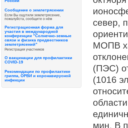
России
ионосфе
Сообщение о землетрясении
Если Вы ощутили землетрясение,
пожалуйста, сообщите о нём
север, 
Регистрационная форма для
ориент
участия в международной
конференции "Солнечно-земные
связи и физика предвестников
МОПВ х
землетрясений"
Регистрация участников
отклоне
О вакцинации для профилактики
COVID-19
(ПЭС) о
Рекомендации по профилактике
гриппа, ОРВИ и коронавирусной
(1016 эл
инфекции
относит
области
единичн
мин. В 