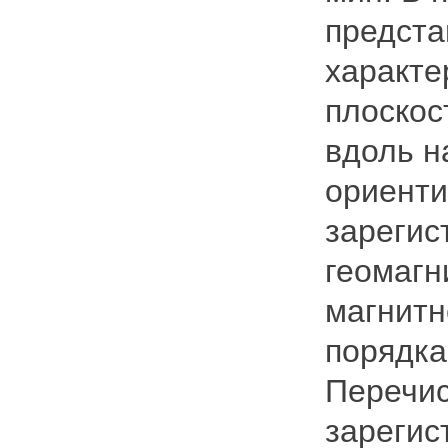
предста
характе
плоскос
вдоль н
ориент
зарегис
геомагн
магнитн
порядка
Перечис
зарегис