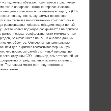
об исследуемых объектах получаются в различных
ментов и аппаратов, которые обрабатываются
у методологическому – системному– подходу (СП),
которых совокупность изучаемых процессов
ется как тесный взаимосвязанный комплекс как в
оды распознавания образов, объединяющих целый
Существо новых подходов раскрывается на примере
 например, поиска геоэффективности межпланетных
ходов, базирующихся на РО, в анализе данных
гических объектов. Отмечены принципиальные
тоянием дел в физике геомагнитосферных бурь.
том, что процессы самой различной природы не
 к реконструкции СГО, например, землетрясений как
ендрограммного представления взаимосвязанных
ури. Тем самым может быть осуществлена
заимосвязей.