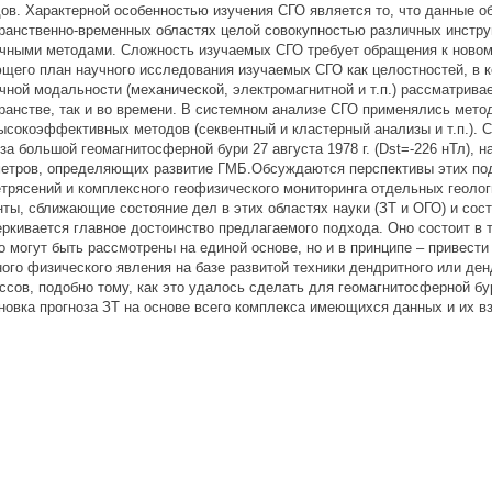
ов. Характерной особенностью изучения СГО является то, что данные 
ранственно-временных областях целой совокупностью различных инстру
чными методами. Сложность изучаемых СГО требует обращения к новом
щего план научного исследования изучаемых СГО как целостностей, в 
чной модальности (механической, электромагнитной и т.п.) рассматрива
ранстве, так и во времени. В системном анализе СГО применялись мет
ысокоэффективных методов (секвентный и кластерный анализы и т.п.). 
за большой геомагнитосферной бури 27 августа 1978 г. (Dst=-226 нТл),
етров, определяющих развитие ГМБ.Обсуждаются перспективы этих под
трясений и комплексного геофизического мониторинга отдельных геоло
ты, сближающие состояние дел в этих областях науки (ЗТ и ОГО) и сос
ркивается главное достоинство предлагаемого подхода. Оно состоит в 
о могут быть рассмотрены на единой основе, но и в принципе – привести
ого физического явления на базе развитой техники дендритного или д
ссов, подобно тому, как это удалось сделать для геомагнитосферной б
новка прогноза ЗТ на основе всего комплекса имеющихся данных и их в