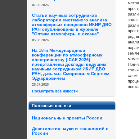
метод
07.08.2026
прост
разли
Статьи научных сотрудников
задаю
лаборатории системного анализа
атмосферных процессов ИКИР ДВО
разли
РАН опубликованы в журнале
прост
"Оптика атмосферы и океана"
ряд в
05.08.2026
анали
парам
На 18-й Международной
земле
конференции по атмосферному
момен
электричеству (ICAE 2026)
представлены доклады ведущим
Подче
научным сотрудником ИКИР ДВО
тольк
РАН, д.ф.-м.н. Смирновым Сергеем
сложн
Эдуардовичем
проце
28.07.2026
поста
Посмотреть все новости
Полезные ссылки
Национальные проекты России
Десятилетие науки и технологий в
России