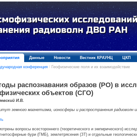
оприятия
Данные
Новости
Вестник КРАУНЦ
ЦКП
дународная конференция
/
Геофизические поля и их взаимодействие
тоды распознавания образов (РО) в исс
офизических объектов (СГО)
евский И.В.
тут земного магнетизма, ионосферы и распространения радиоволн и
ть
отрены вопросы всестороннего (теоретического и эмпирического) иссле
гнитосферные бури (ГМБ), землетрясения (ЗТ) и отдельные геологичес