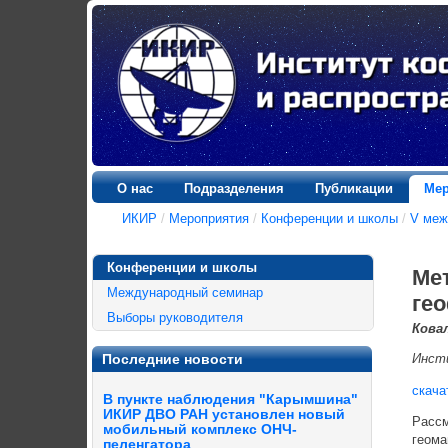
О нас
Подразделения
Публикации
Мер
ИКИР
/
Мероприятия
/
Конференции и школы
/
V меж
Конференции и школы
Ме
Международный семинар
ге
Выборы руководителя
Ковал
Последние новости
Инсти
скача
В пункте наблюдения "Карымшина"
ИКИР ДВО РАН установлен новый
Рассм
мобильный комплекс ОНЧ-
геома
пеленгатора