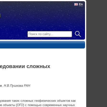
En
ледовании сложных
м. Н.В.Пушкова РАН
дования таких сложных геофизических объектов как
кие объекты (ОГО) с помощью современных научных