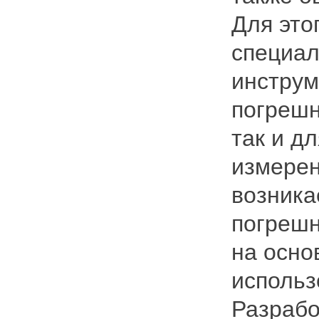
Для это
специал
инструм
погрешн
так и д
измерен
возника
погрешн
на основ
использ
Разрабо