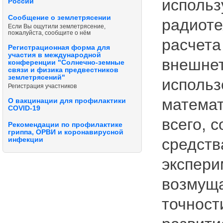
использ
России
Сообщение о землетрясении
радиоте
Если Вы ощутили землетрясение,
пожалуйста, сообщите о нём
расчета
Регистрационная форма для
участия в международной
внешнет
конференции "Солнечно-земные
связи и физика предвестников
землетрясений"
использ
Регистрация участников
математ
О вакцинации для профилактики
COVID-19
всего, 
Рекомендации по профилактике
гриппа, ОРВИ и коронавирусной
средств
инфекции
экспери
возмуща
точност