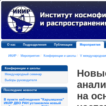
О нас
Подразделения
Публикации
Мероприятия
ИКИР
/
Мероприятия
/
Конференции и школы
/
V международная
Конференции и школы
Новые
Международный семинар
Выборы руководителя
анали
Последние новости
на ос
В пункте наблюдения "Карымшина"
ИКИР ДВО РАН установлен новый