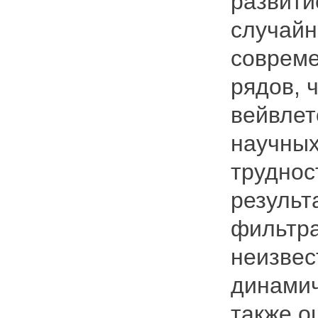
развити
случайн
совреме
рядов, 
вейвлет
научных
труднос
результ
фильтра
неизвес
динамич
также о