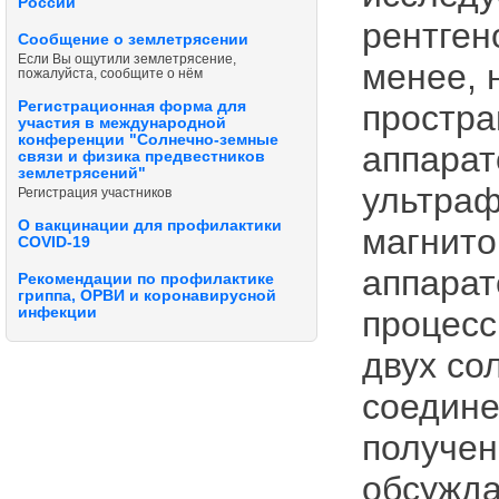
России
рентген
Сообщение о землетрясении
Если Вы ощутили землетрясение,
менее, 
пожалуйста, сообщите о нём
Регистрационная форма для
простр
участия в международной
конференции "Солнечно-земные
аппарат
связи и физика предвестников
землетрясений"
ультраф
Регистрация участников
О вакцинации для профилактики
магнито
COVID-19
аппарат
Рекомендации по профилактике
гриппа, ОРВИ и коронавирусной
процесс
инфекции
двух со
соедине
получен
обсужда