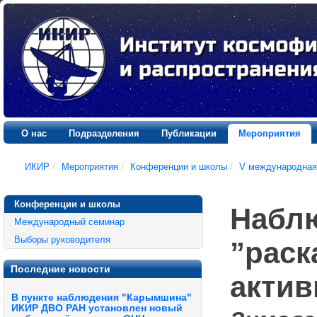
О нас
Подразделения
Публикации
Мероприятия
ИКИР
/
Мероприятия
/
Конференции и школы
/
V международная
Конференции и школы
Наблю
Международный семинар
Выборы руководителя
”раск
Последние новости
актив
В пункте наблюдения "Карымшина"
ИКИР ДВО РАН установлен новый