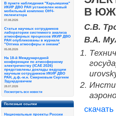
В пункте наблюдения "Карымшина"
ИКИР ДВО РАН установлен новый
В ЮЖ
мобильный комплекс ОНЧ-
пеленгатора
07.08.2026
С.В. Т
Статьи научных сотрудников
лаборатории системного анализа
атмосферных процессов ИКИР ДВО
В.А. М
РАН опубликованы в журнале
"Оптика атмосферы и океана"
05.08.2026
Техни
На 18-й Международной
госуда
конференции по атмосферному
электричеству (ICAE 2026)
представлены доклады ведущим
urovsk
научным сотрудником ИКИР ДВО
РАН, д.ф.-м.н. Смирновым Сергеем
Эдуардовичем
Инсти
28.07.2026
Посмотреть все новости
аэрон
Полезные ссылки
скачать
Национальные проекты России