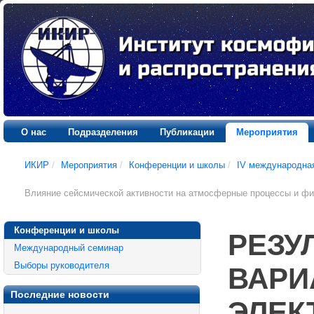
О нас
Подразделения
Публикации
Мероприятия
ИКИР
/
Мероприятия
/
Конференции и школы
/
IV международна
Влияние сейсмической активности на атмосферные процессы и фи
Конференции и школы
РЕЗУ
Международный семинар
Выборы руководителя
ВАРИ
Последние новости
ЭЛЕК