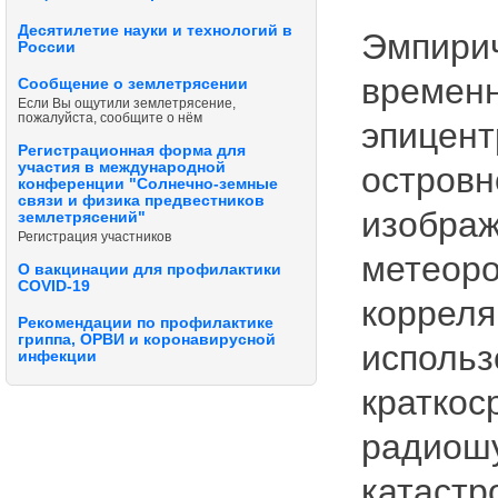
Десятилетие науки и технологий в
Эмпирич
России
временн
Сообщение о землетрясении
Если Вы ощутили землетрясение,
пожалуйста, сообщите о нём
эпицент
Регистрационная форма для
участия в международной
островн
конференции "Солнечно-земные
связи и физика предвестников
изображ
землетрясений"
Регистрация участников
метеоро
О вакцинации для профилактики
COVID-19
корреля
Рекомендации по профилактике
гриппа, ОРВИ и коронавирусной
использ
инфекции
краткос
радиошу
катастр