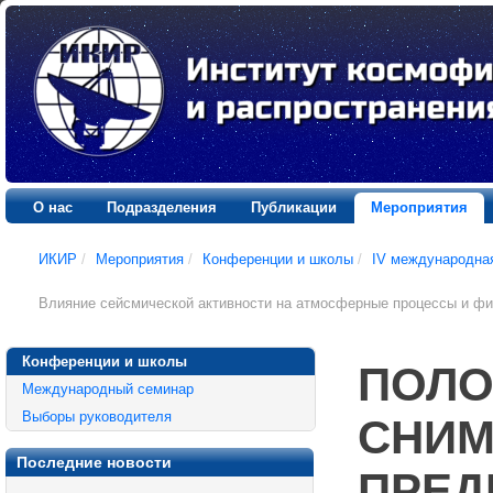
О нас
Подразделения
Публикации
Мероприятия
ИКИР
/
Мероприятия
/
Конференции и школы
/
IV международна
Влияние сейсмической активности на атмосферные процессы и фи
Конференции и школы
ПОЛО
Международный семинар
Выборы руководителя
СНИМ
Последние новости
ПРЕД