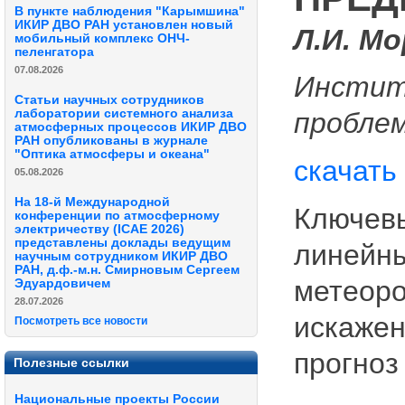
В пункте наблюдения "Карымшина"
ИКИР ДВО РАН установлен новый
Л.И. М
мобильный комплекс ОНЧ-
пеленгатора
07.08.2026
Инстит
Статьи научных сотрудников
лаборатории системного анализа
проблем
атмосферных процессов ИКИР ДВО
РАН опубликованы в журнале
"Оптика атмосферы и океана"
скачать
05.08.2026
На 18-й Международной
Ключевы
конференции по атмосферному
электричеству (ICAE 2026)
представлены доклады ведущим
линейны
научным сотрудником ИКИР ДВО
РАН, д.ф.-м.н. Смирновым Сергеем
метеоро
Эдуардовичем
28.07.2026
искажен
Посмотреть все новости
прогноз
Полезные ссылки
Национальные проекты России