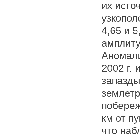
их исто
узкопол
4,65 и 
амплиту
Аномали
2002 г. 
запазды
землетр
побереж
км от п
что на