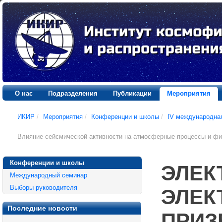
О нас
Подразделения
Публикации
Мероприятия
ИКИР
/
Мероприятия
/
Конференции и школы
/
IV международна
Влияние сейсмической активности на атмосферные процессы и фи
Конференции и школы
ЭЛЕК
Международный семинар
Выборы руководителя
ЭЛЕК
Последние новости
ПРИЗ