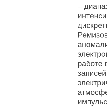
– диапа
интенси
дискрет
Ремизов
аномали
электро
работе 
записей
электри
атмосфе
импульс