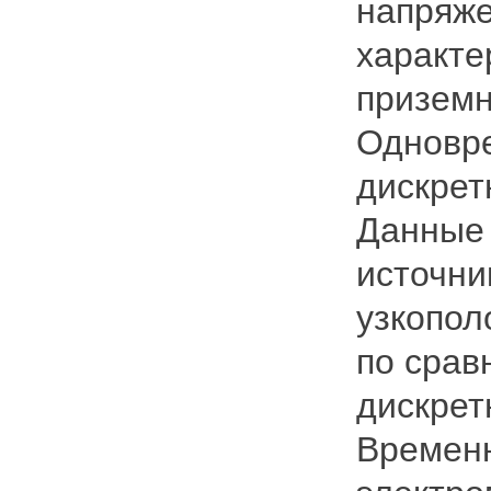
напряже
характе
приземн
Одновре
дискрет
Данные 
источни
узкопол
по срав
дискрет
Временн