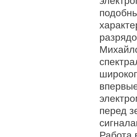
электро
подобн
характе
разрядов
Михайло
спектра
широкоп
впервые
электро
перед з
сигнала
Работа 