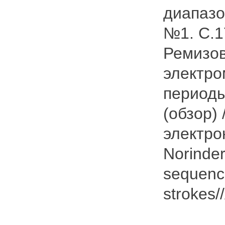
диапазо
№1. С.1
Ремизов
электро
период
(обзор) 
электрон
Norinder
sequence
strokes/