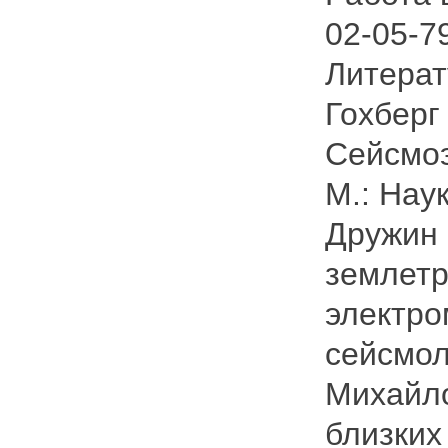
02-05-7
Литерат
Гохберг
Сейсмоэ
М.: Наук
Дружин 
землетр
электро
сейсмол
Михайло
близких