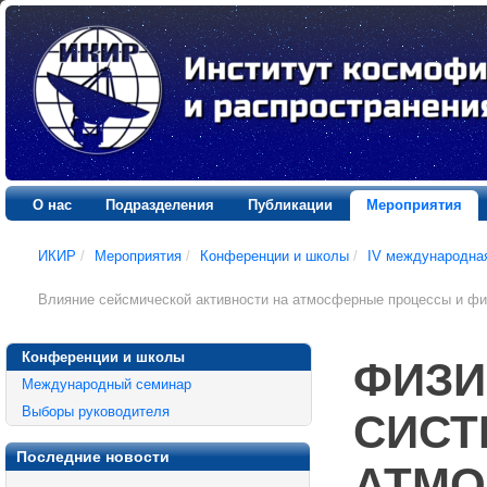
О нас
Подразделения
Публикации
Мероприятия
ИКИР
/
Мероприятия
/
Конференции и школы
/
IV международна
Влияние сейсмической активности на атмосферные процессы и фи
Конференции и школы
ФИЗИ
Международный семинар
Выборы руководителя
СИСТ
Последние новости
АТМО