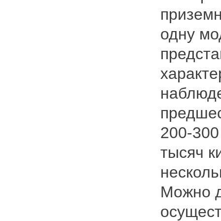
приземн
одну мо
предста
характе
наблюде
предшес
200-300
тысяч к
несколь
Можно д
осущест