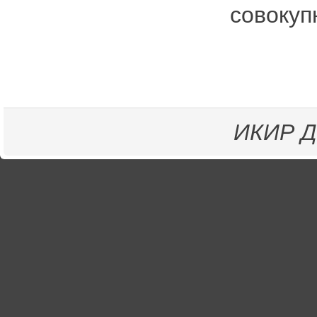
совокуп
ИКИР
Д