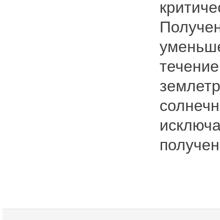
критиче
Получен
уменьше
течение
землетр
солнеч
исключа
получен