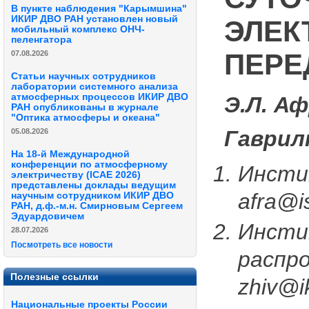
В пункте наблюдения "Карымшина"
ИКИР ДВО РАН установлен новый
ЭЛЕК
мобильный комплекс ОНЧ-
пеленгатора
ПЕРЕ
07.08.2026
Статьи научных сотрудников
лаборатории системного анализа
атмосферных процессов ИКИР ДВО
Э.Л. А
РАН опубликованы в журнале
"Оптика атмосферы и океана"
Гаврил
05.08.2026
На 18-й Международной
конференции по атмосферному
Инсти
электричеству (ICAE 2026)
представлены доклады ведущим
afra@is
научным сотрудником ИКИР ДВО
РАН, д.ф.-м.н. Смирновым Сергеем
Эдуардовичем
Инсти
28.07.2026
Посмотреть все новости
распр
Полезные ссылки
zhiv@i
Национальные проекты России