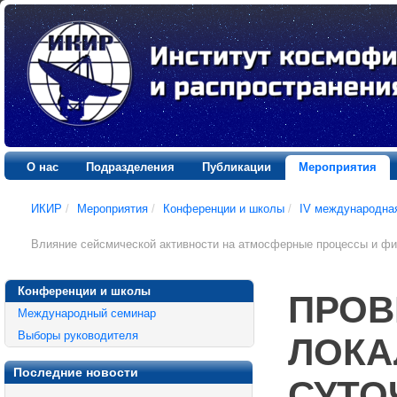
О нас
Подразделения
Публикации
Мероприятия
ИКИР
/
Мероприятия
/
Конференции и школы
/
IV международна
Влияние сейсмической активности на атмосферные процессы и фи
Конференции и школы
ПРОВ
Международный семинар
Выборы руководителя
ЛОКА
Последние новости
СУТО