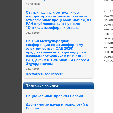
07.08.2026
С 199
Статьи научных сотрудников
радио
лаборатории системного анализа
небол
атмосферных процессов ИКИР ДВО
РАН опубликованы в журнале
ориен
"Оптика атмосферы и океана"
земле
05.08.2026
земле
геоак
На 18-й Международной
после
конференции по атмосферному
автом
электричеству (ICAE 2026)
назыв
представлены доклады ведущим
научным сотрудником ИКИР ДВО
разли
РАН, д.ф.-м.н. Смирновым Сергеем
сигна
Эдуардовичем
28.07.2026
Посмотреть все новости
Полезные ссылки
Национальные проекты России
Десятилетие науки и технологий в
России