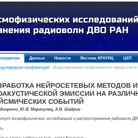
оприятия
Данные
Новости
Вестник КРАУНЦ
ЦКП
ждународная конференция
/
Моделирование геофизических процессов и 
ЗРАБОТКА НЕЙРОСЕТЕВЫХ МЕТОДОВ 
ОАКУСТИЧЕСКОЙ ЭМИССИИ НА РАЗЛИЧ
ЙСМИЧЕСКИХ СОБЫТИЙ
 Мищенко, Ю.В. Марапулец, А.В. Шадрин
тут космофизических исследований и распространения радиоволн ДВО 
ть
вые слова: нейронная сеть, карта Кохонена.