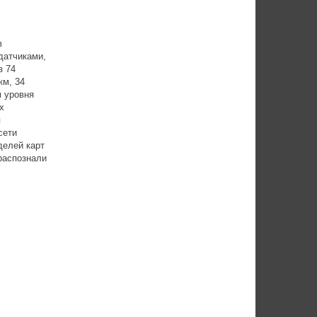
в
датчиками,
з 74
км, 34
 уровня
х
я
сети
делей карт
распознали