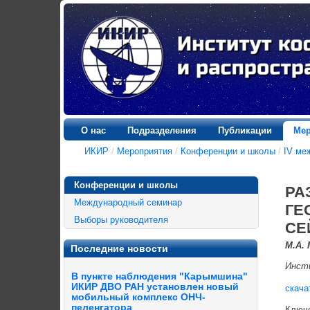
О нас
Подразделения
Публикации
Мер
ИКИР
/
Мероприятия
/
Конференции и школы
/
IV ме
Конференции и школы
РА
Международный семинар
ГЕ
Выборы руководителя
СЕ
М.А.
Последние новости
Инсти
В пункте наблюдения "Карымшина"
ИКИР ДВО РАН установлен новый
скача
мобильный комплекс ОНЧ-
пеленгатора
Ключе