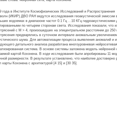
9 года в Институте Космофизических Исследований и Распространения
волн (ИКИР) ДВО РАН ведутся исследования геоакустической эмиссии 
ьших водоемах в диапазоне частот 0.1 Гц …10 КГц гидроакустическими 
тированными по четырем сторонам света. Исследования показали, что и
трясений с M > 4, произошедших на эпицентральном расстоянии до 250 
трясения предварялись в суточном интервале аномальным увеличением
устического шума. Для автоматизации процесса выявления аномалий и и
дующего детального анализа разработана многоуровневая нейросетева
атизированная система. В основе системы заложена модель нейронной 
аемой картой Кохонена. В ходе исследования были апробированы 11 мо
чной размерности. В результате установлено, что наиболее достоверно 
л карты Кохонена с архитектурой [4 15] и [30 35].