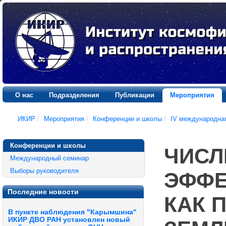
О нас
Подразделения
Публикации
Мероприятия
ИКИР
/
Мероприятия
/
Конференции и школы
/
IV международна
Конференции и школы
ЧИСЛ
Международный семинар
Выборы руководителя
ЭФФЕ
Последние новости
КАК 
В пункте наблюдения "Карымшина"
ИКИР ДВО РАН установлен новый