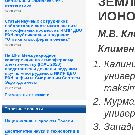
ЗЕМЛ
мобильный комплекс ОНЧ-
пеленгатора
ИОНО
07.08.2026
Статьи научных сотрудников
лаборатории системного анализа
атмосферных процессов ИКИР ДВО
М.В. К
РАН опубликованы в журнале
"Оптика атмосферы и океана"
Климен
05.08.2026
На 18-й Международной
конференции по атмосферному
Калин
электричеству (ICAE 2026)
представлены доклады ведущим
универ
научным сотрудником ИКИР ДВО
РАН, д.ф.-м.н. Смирновым Сергеем
Эдуардовичем
maksim
28.07.2026
Посмотреть все новости
Мурма
Полезные ссылки
униве
Национальные проекты России
Запад
Десятилетие науки и технологий в