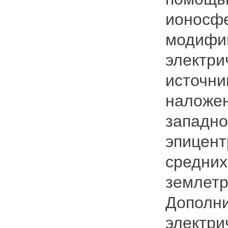
ионосф
модифиц
электри
источни
наложен
западно
эпицент
средних
землетр
Дополн
электри