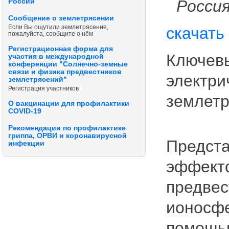
Росси
России
Сообщение о землетрясении
Если Вы ощутили землетрясение,
скачать
пожалуйста, сообщите о нём
Регистрационная форма для
Ключевы
участия в международной
конференции "Солнечно-земные
связи и физика предвестников
электри
землетрясений"
Регистрация участников
землетр
О вакцинации для профилактики
COVID-19
Рекомендации по профилактике
гриппа, ОРВИ и коронавирусной
Предста
инфекции
эффекто
предвес
ионосфе
помощью