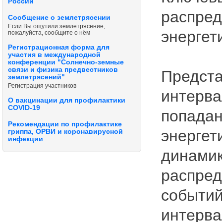
России
распред
Сообщение о землетрясении
Если Вы ощутили землетрясение,
энергет
пожалуйста, сообщите о нём
Регистрационная форма для
участия в международной
конференции "Солнечно-земные
связи и физика предвестников
Предста
землетрясений"
Регистрация участников
интерва
О вакцинации для профилактики
COVID-19
попадан
Рекомендации по профилактике
энергет
гриппа, ОРВИ и коронавирусной
инфекции
динамик
распред
событий
интерва