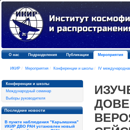
О нас
Подразделения
Публикации
Мероприятия
ИКИР
/
Мероприятия
/
Конференции и школы
/
IV международна
Конференции и школы
ИЗУЧ
Международный семинар
Выборы руководителя
ДОВЕ
Последние новости
ВЕРО
В пункте наблюдения "Карымшина"
ИКИР ДВО РАН установлен новый