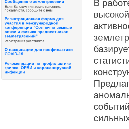
В работ
Сообщение о землетрясении
Если Вы ощутили землетрясение,
пожалуйста, сообщите о нём
высокой
Регистрационная форма для
активно
участия в международной
конференции "Солнечно-земные
связи и физика предвестников
землетр
землетрясений"
Регистрация участников
базируе
О вакцинации для профилактики
COVID-19
статист
Рекомендации по профилактике
гриппа, ОРВИ и коронавирусной
констру
инфекции
Предлаг
аномаль
событий
сильных