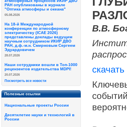
ГЛУБ
атмосферных процессов ИКИР ДВО
РАН опубликованы в журнале
"Оптика атмосферы и океана"
РАЗЛ
05.08.2026
На 18-й Международной
В.В. Бо
конференции по атмосферному
электричеству (ICAE 2026)
представлены доклады ведущим
Инстит
научным сотрудником ИКИР ДВО
РАН, д.ф.-м.н. Смирновым Сергеем
Эдуардовичем
распро
28.07.2026
Наши сотрудники вошли в Топ-1000
скачать
рецензентов издательства MDPI!
20.07.2026
Посмотреть все новости
Ключевы
событий
Полезные ссылки
вероятн
Национальные проекты России
Десятилетие науки и технологий в
России