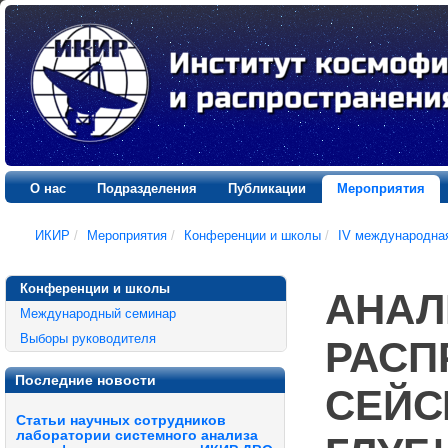
О нас
Подразделения
Публикации
Мероприятия
ИКИР
/
Мероприятия
/
Конференции и школы
/
IV международна
Конференции и школы
АНАЛ
Международный семинар
Выборы руководителя
РАСП
Последние новости
СЕЙС
Статьи научных сотрудников
лаборатории системного анализа