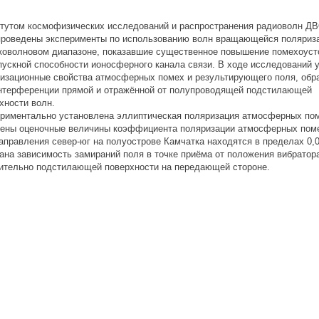
тутом космофизических исследований и распространения радиоволн Д
роведены эксперименты по использованию волн вращающейся поляриза
коволновом диапазоне, показавшие существенное повышение помехоуст
пускной способности ионосферного канала связи. В ходе исследований 
изационные свойства атмосферных помех и результирующего поля, об
нтерференции прямой и отражённой от полупроводящей подстилающей
хности волн.
риментально установлена эллиптическая поляризация атмосферных по
ены оценочные величины коэффициента поляризации атмосферных поме
аправления север-юг на полуострове Камчатка находятся в пределах 0,0
ана зависимость замираний поля в точке приёма от положения вибратор
ительно подстилающей поверхности на передающей стороне.