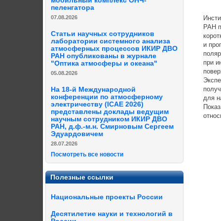
мобильный комплекс ОНЧ-
пеленгатора
07.08.2026
Инсти
РАН п
Статьи научных сотрудников
корот
лаборатории системного анализа
и про
атмосферных процессов ИКИР ДВО
поляр
РАН опубликованы в журнале
при и
"Оптика атмосферы и океана"
повер
05.08.2026
Экспе
получ
На 18-й Международной
конференции по атмосферному
для н
электричеству (ICAE 2026)
Показ
представлены доклады ведущим
относ
научным сотрудником ИКИР ДВО
РАН, д.ф.-м.н. Смирновым Сергеем
Эдуардовичем
28.07.2026
Посмотреть все новости
Полезные ссылки
Национальные проекты России
Десятилетие науки и технологий в