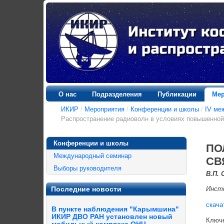
О нас
Подразделения
Публикации
Мер
ИКИР
/
Мероприятия
/
Конференции и школы
/
IV ме
Распространение радиоволн в условиях повышенной 
Конференции и школы
ПО
Международный семинар
СВ
Выборы руководителя
В.П.
Последние новости
Инсти
скача
В пункте наблюдения "Карымшина"
ИКИР ДВО РАН установлен новый
Ключе