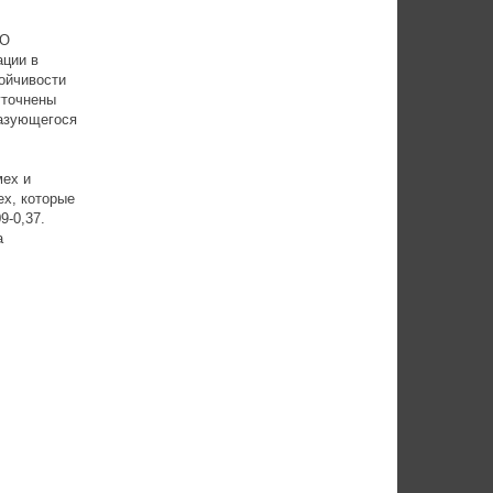
ВО
ции в
ойчивости
уточнены
разующегося
мех и
х, которые
9-0,37.
а