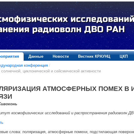
оприятия
Данные
Новости
Вестник КРАУНЦ
ЦКП
ждународная конференция
/
солнечной, циклонической и сейсмической активности
ЛЯРИЗАЦИЯ АТМОСФЕРНЫХ ПОМЕХ В 
ЯЗИ
 Сивоконь
тут космофизических исследований и распространения радиоволн ДВО
ть
вые слова: поляризация, атмосферные помехи, подстилающая поверхн